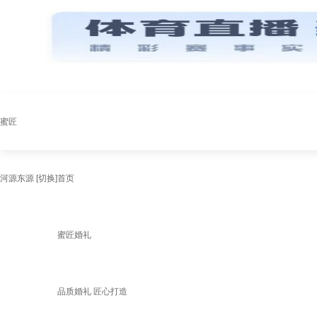
蜜匠
河源东源
[切换]
首页
蜜匠婚礼
品质婚礼 匠心打造