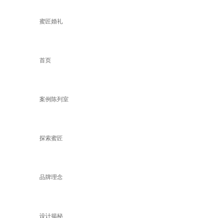
蜜匠婚礼
首页
案例陈列室
探索蜜匠
品牌理念
设计揭秘