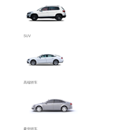
SUV
高端轿车
豪华轿车