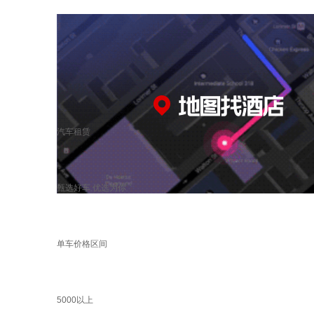
汽车租赁
甄选好车 优选为你
单车价格区间
5000以上