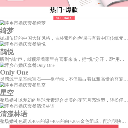
绮梦
抛却传统的中国大红风格，古朴素雅的色调与有着中国传统元素相辅相成的新中式风格，象形山岚造型、建筑风格的屏风设计、摇曳生姿的芦苇花艺，带你走进一个充满中式情怀的东方绮梦。
鹊悦
听到“鹊”声，就预示着家里有喜事来临，把“悦”分开，即“用心兑现爱的承诺”，设计上融入有诗有画的喜鹊登梅图元素，这样温婉绵长的爱情，又岂在朝朝暮暮。
Only One
灵感源于皇室绿宝石——祖母绿，不但霸占着优雅高贵的尊宠，且没有一种绿可以比之更美。
星空
整场婚礼以梦幻的星球元素混合柔美的花艺月亮造型，轻松俘获每一颗向往美好的心。绚烂星夜的繁星闪耀璀璨，在视觉的统一和谐中，见证深邃大气的星辰。
清漾林语
整场婚礼色调以40%的绿+40%的白+20%金色组成，配合明快的色调流露出生机盎然，既维持极简线条设计感，又巧妙把握住视觉情绪。