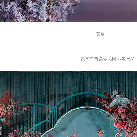
莫奈
复古油画 莫奈花园 印象主义