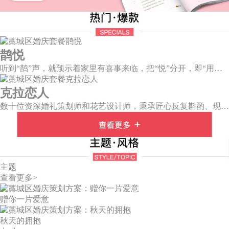
鹊悦
听到“鹊”声，就预示着家里有喜事来临，把“悦”分开，即“用心兑现爱的承诺”，设计上融入有诗有画的喜鹊登梅图元素，这样温婉绵长的爱情，又岂在朝朝暮暮。
克拉恋人
数十位资深婚礼策划师和花艺设计师，秉承匠心反复斟酌、现场测试，精选1000多支高仿鲜花以及独家定制的哑光金色铁艺钻石造型，打造出欧式梦幻舞台。
主题
查看更多>
赠你一片爱意
秋天的拥抱