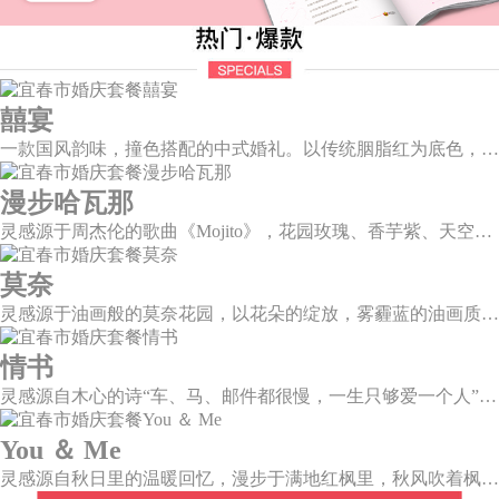
囍宴
一款国风韵味，撞色搭配的中式婚礼。以传统胭脂红为底色，黛蓝色花鸟点缀其中，热情的红色和低调的古风书画色相辅相成。
漫步哈瓦那
灵感源于周杰伦的歌曲《Mojito》，花园玫瑰、香芋紫、天空蓝等色彩碰撞出的热带风情，在多层次空间下大方异域光彩。因为遇见了爱情，整个世界都变得五彩斑斓。
莫奈
灵感源于油画般的莫奈花园，以花朵的绽放，雾霾蓝的油画质感打造，簇拥着花房的精美花艺点缀。在这幽静美好的方寸之地，浪漫正在生长和蔓延，直至永恒。
情书
灵感源自木心的诗“车、马、邮件都很慢，一生只够爱一个人”。那是一个情书里的年代，见字如面，纸短情长，想为你再写一纸情书，一字一句掂量，把文字写成我思念的模样。
You ＆ Me
灵感源自秋日里的温暖回忆，漫步于满地红枫里，秋风吹着枫叶飒飒作响，我看着漫天的霞光，脑海里灵感渐渐浮现，希望绘出一场如秋意般温柔的婚礼，将所有的美好定格于此。