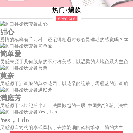
甜心
爱情的模样有千万种，还记得相遇时候心灵悸动的感觉吗？本场婚礼以恋人第一次的心动作为灵感设计，独家定制的爱心装置穿插在整场婚礼中，带给你初见时的心动美好。
简单爱
灵感来源于几何线条的不对称美感，以温柔的大地色系为主色调，空间上，利用几何线条进行完美切割，配以柔和色系的花艺点缀，构造了一个温馨柔和、清新复古的空间。
莫奈
灵感源于油画般的莫奈花园，以花朵的绽放，雾霾蓝的油画质感打造，簇拥着花房的精美花艺点缀。在这幽静美好的方寸之地，浪漫正在生长和蔓延，直至永恒。
满庭芳
灵感源于18世纪后半叶，法国掀起的一股“中国热”浪潮。法式华贵糅合了中国风，中西文化元素的精彩碰撞，打造一座绚烂的复古花园，让浪漫婚礼增添了一份优雅气质。
Yes，I do
灵感源自简约的泰式风格，去掉繁琐的架构堆砌，简约大气，雪山白与玛莎拉红的色彩碰撞，打造一种温馨明亮的感觉。