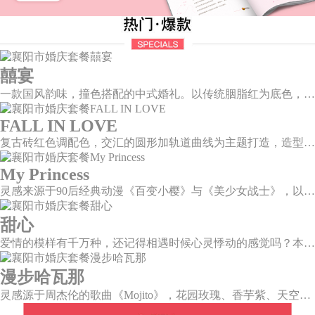
囍宴
一款国风韵味，撞色搭配的中式婚礼。以传统胭脂红为底色，黛蓝色花鸟点缀其中，热情的红色和低调的古风书画色相辅相成。
FALL IN LOVE
复古砖红色调配色，交汇的圆形加轨道曲线为主题打造，造型灵感寓意两个人的爱情关系像是一个圆,各自有各自的轨迹，却也无时无刻不牵挂着彼此，相互关联又各自圆满。
My Princess
灵感来源于90后经典动漫《百变小樱》与《美少女战士》，以柔美梦幻的马卡龙色系为主色调，融合精灵萌宠与星星魔法阵等元素，为遗落凡间的公主搭建一个召唤王子的舞台。
甜心
爱情的模样有千万种，还记得相遇时候心灵悸动的感觉吗？本场婚礼以恋人第一次的心动作为灵感设计，独家定制的爱心装置穿插在整场婚礼中，带给你初见时的心动美好。
漫步哈瓦那
灵感源于周杰伦的歌曲《Mojito》，花园玫瑰、香芋紫、天空蓝等色彩碰撞出的热带风情，在多层次空间下大方异域光彩。因为遇见了爱情，整个世界都变得五彩斑斓。