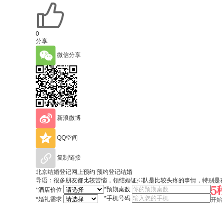
0
分享
微信分享
新浪微博
QQ空间
复制链接
北京结婚登记网上预约 预约登记结婚
导语：很多朋友都比较苦恼，领结婚证排队是比较头疼的事情，特别是
*
预期桌数
*
酒店价位
*
手机号码
*
婚礼需求
开