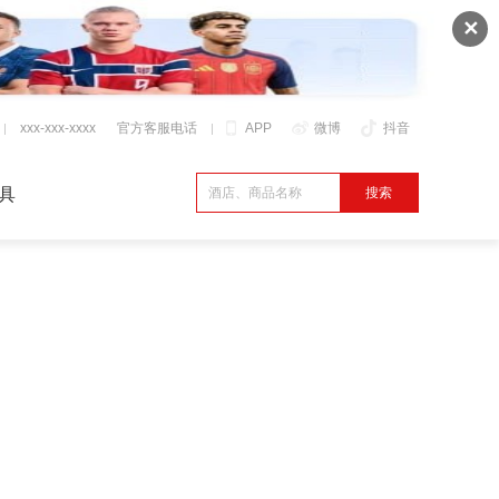
✕
xxx-xxx-xxxx
官方客服电话
APP
微博
抖音
具