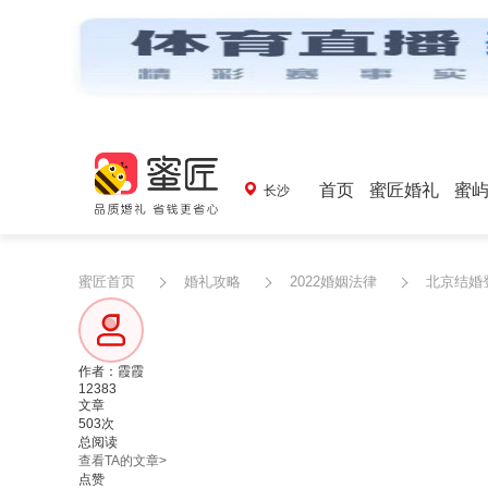
首页
蜜匠婚礼
蜜
长沙
蜜匠首页
婚礼攻略
2022婚姻法律
北京结婚
作者：霞霞
12383
文章
503次
总阅读
查看TA的文章>
点赞