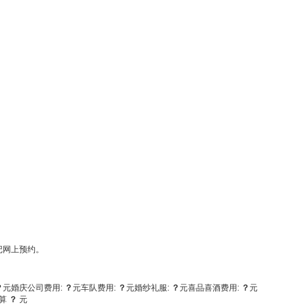
记网上预约。
？
元
婚庆公司费用:
？
元
车队费用:
？
元
婚纱礼服:
？
元
喜品喜酒费用:
？
元
算
？
元