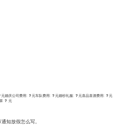
？
元
婚庆公司费用:
？
元
车队费用:
？
元
婚纱礼服:
？
元
喜品喜酒费用:
？
元
算
？
元
节通知放假怎么写。