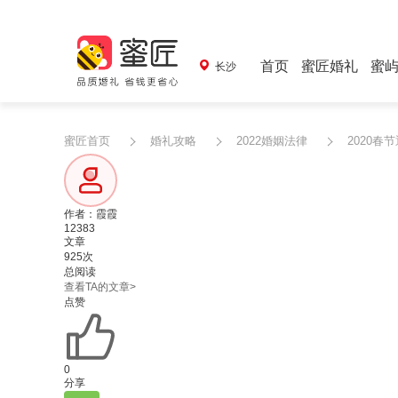
首页
蜜匠婚礼
蜜
长沙
蜜匠首页
婚礼攻略
2022婚姻法律
2020
作者：霞霞
12383
文章
925次
总阅读
查看TA的文章>
点赞
0
分享