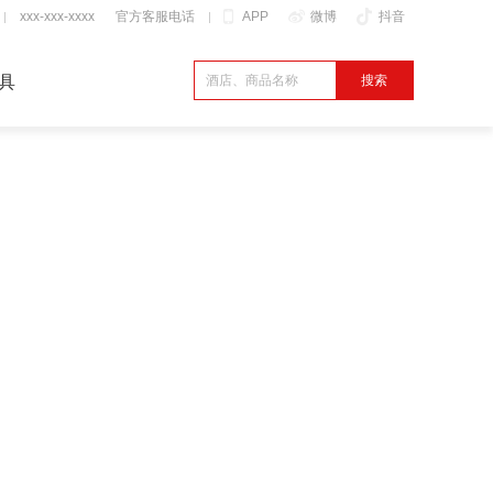
xxx-xxx-xxxx
官方客服电话
APP
微博
抖音
具