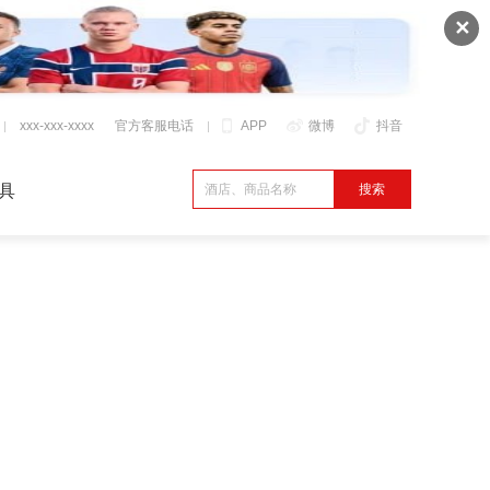
✕
xxx-xxx-xxxx
官方客服电话
APP
微博
抖音
具