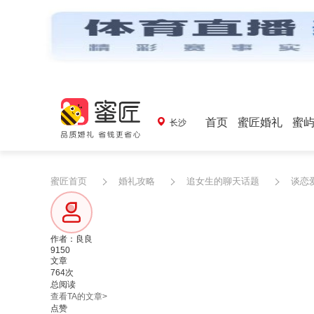
首页
蜜匠婚礼
蜜
长沙
蜜匠首页
婚礼攻略
追女生的聊天话题
谈恋
作者：良良
9150
文章
764次
总阅读
查看TA的文章>
点赞