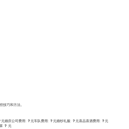
些技巧和方法。
？
元
婚庆公司费用:
？
元
车队费用:
？
元
婚纱礼服:
？
元
喜品喜酒费用:
？
元
算
？
元