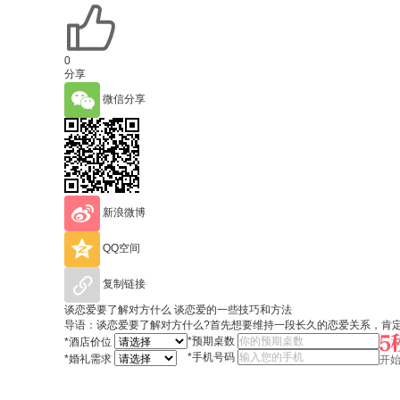
0
分享
微信分享
新浪微博
QQ空间
复制链接
谈恋爱要了解对方什么 谈恋爱的一些技巧和方法
导语：谈恋爱要了解对方什么?首先想要维持一段长久的恋爱关系，肯
*
预期桌数
*
酒店价位
*
手机号码
*
婚礼需求
开