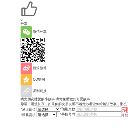
0
分享
微信分享
新浪微博
QQ空间
复制链接
哄女朋友睡觉的小故事 哄对象睡觉的可爱故事
导语：漫漫长夜，如果你的女朋友睡不着觉吵着让你给她讲故事，那么
*
预期桌数
*
酒店价位
*
手机号码
*
婚礼需求
开