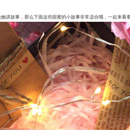
她讲故事，那么下面这些甜蜜的小故事非常适合哦，一起来看看