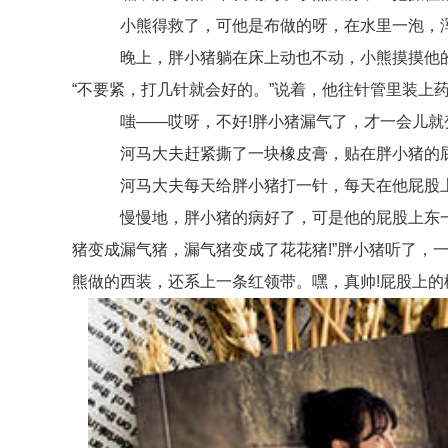
小熊得救了，可他是布做的呀，在水里一泡，浑身
晚上，胖小猪躺在床上动也不动，小熊摸摸他的头
“不要紧，打几针就会好的。”说着，他往针管里装上
嗤――哎呀，不好!胖小猪漏气了，才一会儿就
河马大夫赶紧撕了一块橡皮膏，贴在胖小猪的屁
河马大夫每天给胖小猪打一针，每天在他屁股上
慢慢地，胖小猪的病好了，可是他的屁股上东一块
猪变成漏气猪，漏气猪变成了花花猪!”胖小猪听了
熊做的西装，还系上一条红领带。嘿，真帅!屁股上的