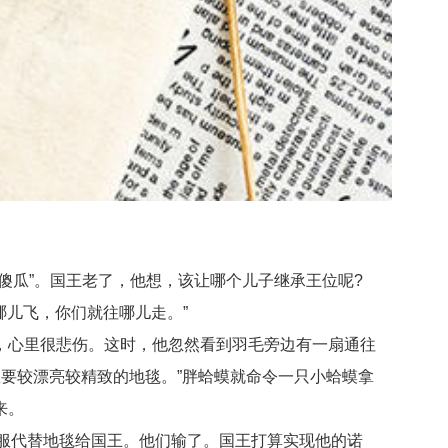
瓜”。国王老了，他想，该让哪个儿子继承王位呢?
哪儿飞，你们就往哪儿走。”
心里很悲伤。这时，他忽然看到羽毛旁边有一扇通往
想要较漂亮较精致的地毯。”胖蛤蟆就命令一只小蛤蟆拿
来。
服代替地毯给国王。他们输了。国王打算实现他的诺