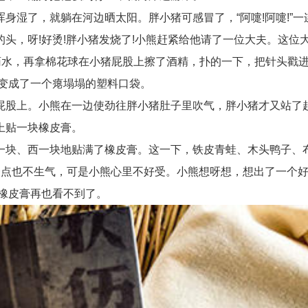
湿了，就躺在河边晒太阳。胖小猪可感冒了，“阿嚏!阿嚏!”一
，呀!好烫!胖小猪发烧了!小熊赶紧给他请了一位大夫。这位
药水，再拿棉花球在小猪屁股上擦了酒精，扑的一下，把针头戳
变成了一个瘪塌塌的塑料口袋。
股上。小熊在一边使劲往胖小猪肚子里吹气，胖小猪才又站了
贴一块橡皮膏。
、西一块地贴满了橡皮膏。这一下，铁皮青蛙、木头鸭子、布老
，一点也不生气，可是小熊心里不好受。小熊想呀想，想出了一个
橡皮膏再也看不到了。