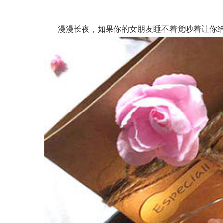
漫漫长夜，如果你的女朋友睡不着觉吵着让你给