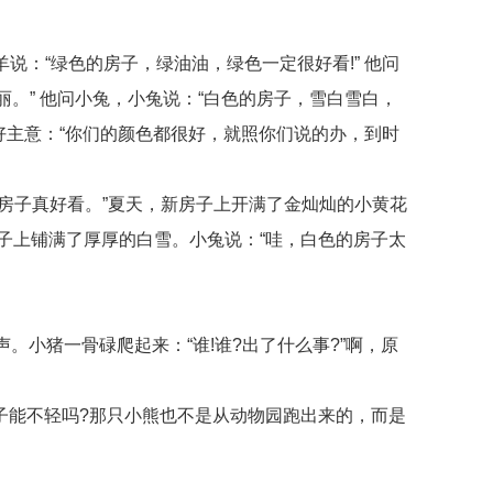
：“绿色的房子，绿油油，绿色一定很好看!” 他问
丽。” 他问小兔，小兔说：“白色的房子，雪白雪白，
了好主意：“你们的颜色都很好，就照你们说的办，到时
子真好看。”夏天，新房子上开满了金灿灿的小黄花
房子上铺满了厚厚的白雪。小兔说：“哇，白色的房子太
小猪一骨碌爬起来：“谁!谁?出了什么事?”啊，原
能不轻吗?那只小熊也不是从动物园跑出来的，而是