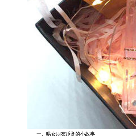
一、哄女朋友睡觉的小故事