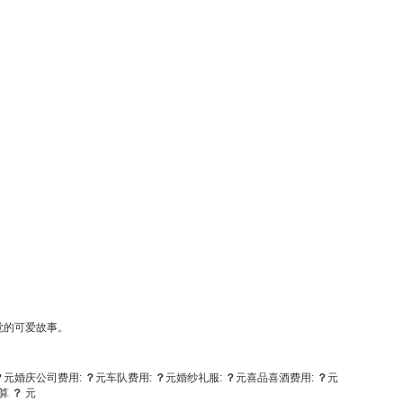
觉的可爱故事。
？
元
婚庆公司费用:
？
元
车队费用:
？
元
婚纱礼服:
？
元
喜品喜酒费用:
？
元
算
？
元