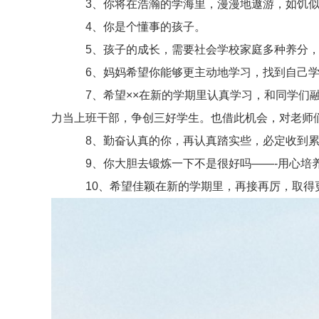
3、你将在浩瀚的学海里，漫漫地遨游，如饥似
4、你是个懂事的孩子。
5、孩子的成长，需要社会学校家庭多种养分，
6、妈妈希望你能够更主动地学习，找到自己学科
7、希望××在新的学期里认真学习，和同学们融
力当上班干部，争创三好学生。也借此机会，对老师们
8、勤奋认真的你，再认真踏实些，必定收到累
9、你大胆去锻炼一下不是很好吗——-用心培
10、希望佳颖在新的学期里，再接再厉，取得更