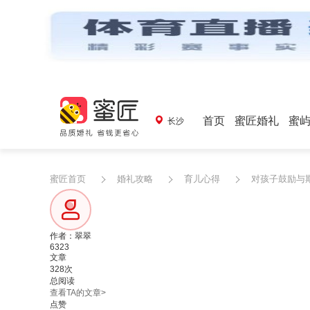
首页
蜜匠婚礼
蜜
长沙
蜜匠首页
婚礼攻略
育儿心得
对孩子鼓励与期
作者：翠翠
6323
文章
328次
总阅读
查看TA的文章>
点赞