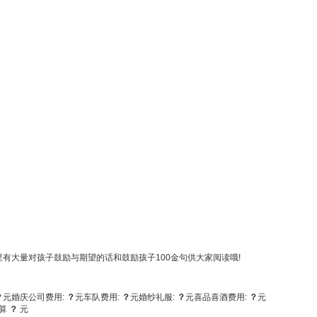
大量对孩子鼓励与期望的话和鼓励孩子100金句供大家阅读哦!
？
元
婚庆公司费用:
？
元
车队费用:
？
元
婚纱礼服:
？
元
喜品喜酒费用:
？
元
算
？
元