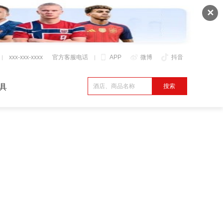
✕
xxx-xxx-xxxx
官方客服电话
APP
微博
抖音
具