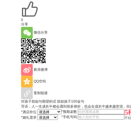
0
分享
微信分享
新浪微博
QQ空间
复制链接
对孩子鼓励与期望的话 鼓励孩子100金句
导语：人一生成长中都会遇到很多挫折，也会在成长中越来越坚强，但
*
预期桌数
*
酒店价位
*
手机号码
*
婚礼需求
开