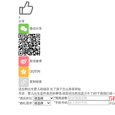
3
分享
微信分享
新浪微博
QQ空间
复制链接
适合刚出生婴儿祝福语 生了孩子怎么恭喜简短
导语：婴儿出生是件喜庆的事情,祝贺词当然也是少不了的!下面我们就
*
预期桌数
*
酒店价位
*
手机号码
*
婚礼需求
开