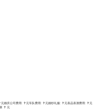
？
元
婚庆公司费用:
？
元
车队费用:
？
元
婚纱礼服:
？
元
喜品喜酒费用:
？
元
算
？
元