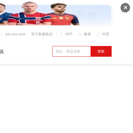
✕
xxx-xxx-xxxx
官方客服电话
APP
微博
抖音
具