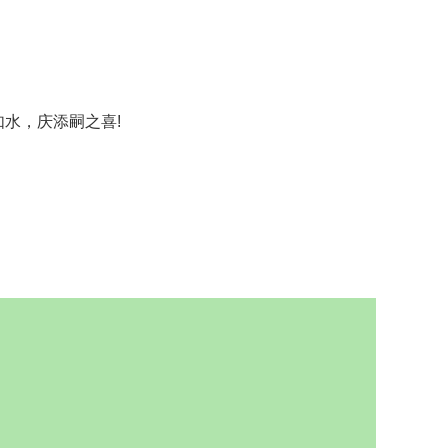
水，庆添嗣之喜!