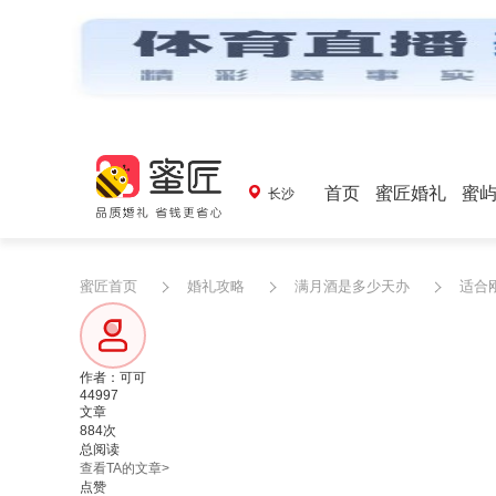
首页
蜜匠婚礼
蜜
长沙
蜜匠首页
婚礼攻略
满月酒是多少天办
适合
作者：可可
44997
文章
884次
总阅读
查看TA的文章>
点赞