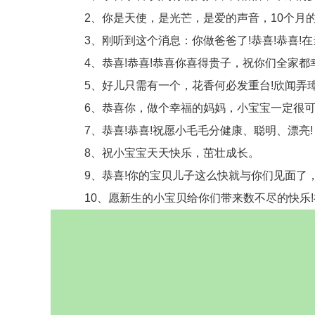
2、你是天使，是光芒，是爱的声音，10个月的
3、刚听到这个消息：你做爸爸了!恭喜!恭喜!在
4、恭喜!恭喜!恭喜你喜得贵子，祝你们全家都幸
5、好儿只需有一个，花香何必发重台!欣闻弄璋
6、恭喜你，做个幸福的妈妈，小宝宝一定很可
7、恭喜!恭喜!祝愿小毛毛分健康、聪明、漂亮!
8、祝小宝宝天天快乐，茁壮成长。
9、恭喜!你的宝贝儿子这么快就与你们见面了，
10、愿新生的小宝贝给你们带来数不尽的快乐!祝