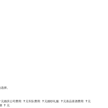
的选择。
？
元
婚庆公司费用:
？
元
车队费用:
？
元
婚纱礼服:
？
元
喜品喜酒费用:
？
元
算
？
元