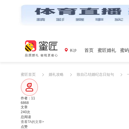
首页
蜜匠婚礼
蜜
长沙
蜜匠首页
婚礼攻略
致自己结婚纪念日短句
作者：11
6868
文章
240次
总阅读
查看TA的文章>
点赞