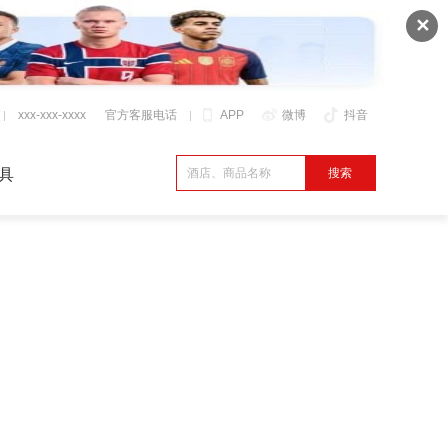
✕
xxx-xxx-xxxx
官方客服电话
APP
微博
抖音
具