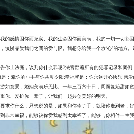
的感情因你而充实、我的生命因你而美满，我的一切一切都因
慢慢品尝我们之间的爱与恨。我想你给我一个放“心”的地方。
你上法庭，该判你什么罪呢?法官翻遍所有的犯罪记录和案例
：牵你的小手与你共度夕阳;幸福就是：你永远开心快乐!亲爱
游如意景，婚姻美满乐无比。一年三百六十日，周而复始甜如蜜
重你、爱护你一辈子，让我们一起共创美好的明天。
求你什么，只想说的是，如果和你牵了手，就陪你走到老，好
非常幸福，能够被你爱我感到太幸福了，能够与你相伴一生我感