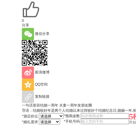
0
分享
微信分享
新浪微博
QQ空间
复制链接
一句话形容结婚一周年 夫妻一周年发朋友圈
导语：结婚较好年是两个人结婚以来过得较好个结婚纪念日,婚姻一年,
*
预期桌数
*
酒店价位
*
手机号码
*
婚礼需求
开