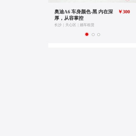
红 喜气大
￥1000
奥迪A6 车身颜色-黑 内在深
￥300
厚，从容掌控
长沙
|
天心区
|
婚车租赁