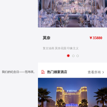
￥26880
莫奈
￥35880
义
复古油画 莫奈花园 印象主义
7、我们的纪念日——范玮琪。
热门婚宴酒店
查看所有