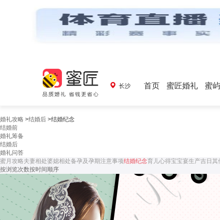
首页
蜜匠婚礼
蜜
长沙
婚礼攻略
>
结婚后
>
结婚纪念
结婚前
婚礼筹备
结婚后
婚礼问答
蜜月攻略
夫妻相处
婆媳相处
备孕及孕期注意事项
结婚纪念
育儿心得
宝宝宴
生产吉日
其
按浏览次数
按时间顺序