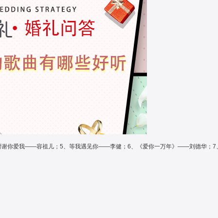
Yes，I do
泰式极简 留白艺术 构成主
4、谢谢你爱我——容祖儿；5、等我遇见你——李健；6、《爱你一万年》——刘德华；