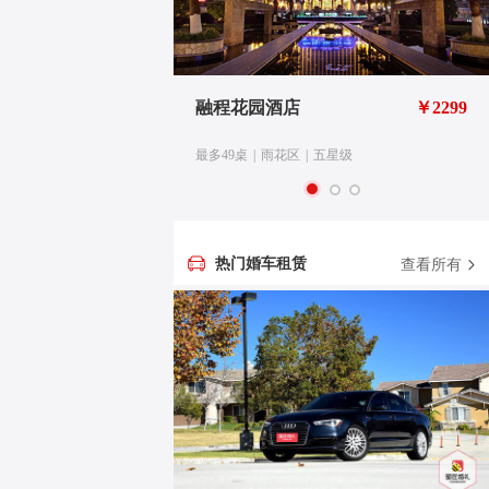
华精选
￥3688
融程花园酒店
￥2299
级
最多49桌
|
雨花区
|
五星级
热门婚车租赁
查看所有