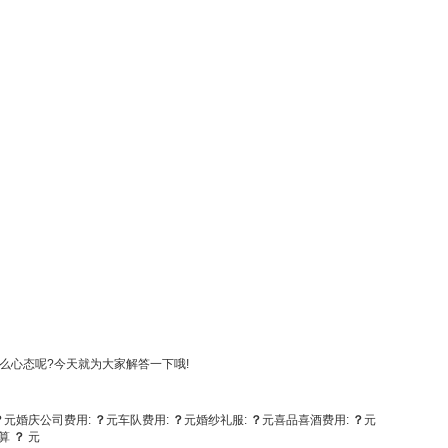
么心态呢?今天就为大家解答一下哦!
？
元
婚庆公司费用:
？
元
车队费用:
？
元
婚纱礼服:
？
元
喜品喜酒费用:
？
元
算
？
元