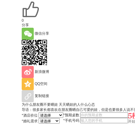
0
分享
微信分享
新浪微博
QQ空间
复制链接
为什么朋友圈不要晒娃 天天晒娃的人什么心态
导语：很多家长都喜欢在朋友圈晒自己可爱的娃，但是也要很多人说不
*
预期桌数
*
酒店价位
*
手机号码
*
婚礼需求
开