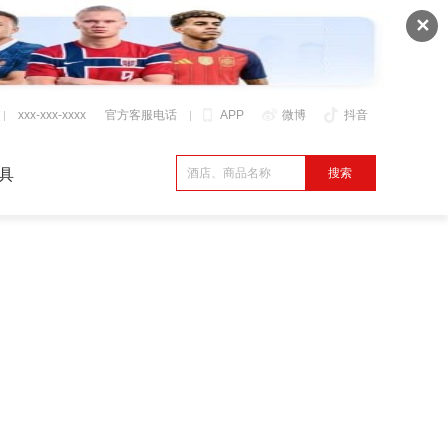
✕
xxx-xxx-xxxx
官方客服电话
APP
微博
抖音
具