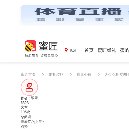
首页
蜜匠婚礼
蜜
长沙
蜜匠首页
婚礼攻略
育儿心得
为什么朋友圈
作者：翠翠
6323
文章
195次
总阅读
查看TA的文章>
点赞