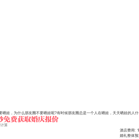
要晒娃，为什么朋友圈不要晒娃呢?有时候朋友圈总是一个人在晒娃，天天晒娃的人什
始计算
酒店费用:
婚礼整体预