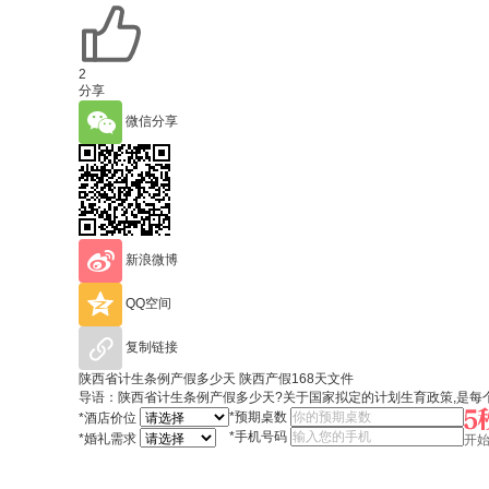
2
分享
微信分享
新浪微博
QQ空间
复制链接
陕西省计生条例产假多少天 陕西产假168天文件
导语：​陕西省计生条例产假多少天?关于国家拟定的计划生育政策,是每个
*
预期桌数
*
酒店价位
*
手机号码
*
婚礼需求
开