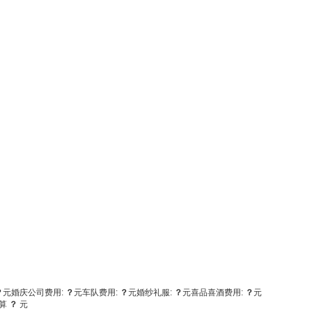
？
元
婚庆公司费用:
？
元
车队费用:
？
元
婚纱礼服:
？
元
喜品喜酒费用:
？
元
算
？
元