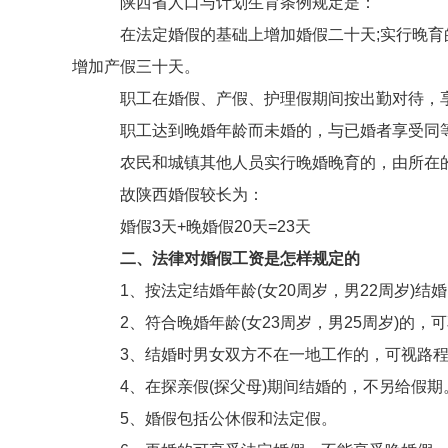
陕西省人口与计划生育条例规定是：
在法定婚假的基础上增加婚假二十天;实行晚育的
增加产假三十天。
职工在婚假、产假、护理假期间按出勤对待，享受
职工达到晚婚年龄而未婚的，与已婚者享受同
农民和城镇其他人员实行晚婚晚育的，由所在的乡
故陕西婚假较长为：
婚假3天+晚婚假20天=23天
二、法律对婚假工资是怎样规定的
1、按法定结婚年龄(女20周岁，男22周岁)结
2、符合晚婚年龄(女23周岁，男25周岁)的，可享
3、结婚时男女双方不在一地工作的，可视路程
4、在探亲假(探父母)期间结婚的，不另给假期
5、婚假包括公休假和法定假。