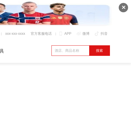
✕
xxx-xxx-xxxx
官方客服电话
APP
微博
抖音
具