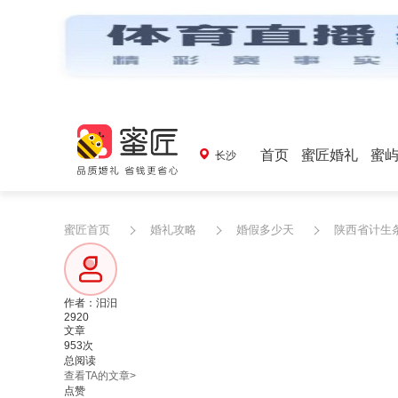
首页
蜜匠婚礼
蜜
长沙
蜜匠首页
婚礼攻略
婚假多少天
陕西省计生条
作者：汨汨
2920
文章
953次
总阅读
查看TA的文章>
点赞