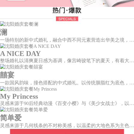
澜
一场特别的新中式婚礼，融合中西不同元素营造出华美之境，有庄严浪漫的西式证婚，也有含蓄深情的中式感恩，从古典到现代，从前世到今生，爱，隽永铭刻。
A NICE DAY
整场婚礼以清爽夏日感为基调，像宫崎骏笔下的夏天，有着大朵大朵像棉花糖似的白云，有蔚蓝蔚蓝的天空和青绿青绿的草地，有着童话世界里干净纯洁的美好，有着日系画风下的治愈感。
囍宴
一款国风韵味，撞色搭配的中式婚礼。以传统胭脂红为底色，黛蓝色花鸟点缀其中，热情的红色和低调的古风书画色相辅相成。
My Princess
灵感来源于90后经典动漫《百变小樱》与《美少女战士》，以柔美梦幻的马卡龙色系为主色调，融合精灵萌宠与星星魔法阵等元素，为遗落凡间的公主搭建一个召唤王子的舞台。
简单爱
灵感来源于几何线条的不对称美感，以温柔的大地色系为主色调，空间上，利用几何线条进行完美切割，配以柔和色系的花艺点缀，构造了一个温馨柔和、清新复古的空间。