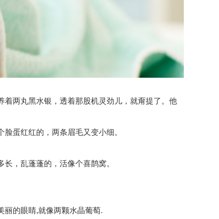
养着两丸黑水银，透着那股机灵劲儿，就甭提了。他
个脸蛋红红的，两条眉毛又变小细。
多长，乱蓬蓬的，活像个喜鹊窝。
丽的眼睛,就像两颗水晶葡萄.