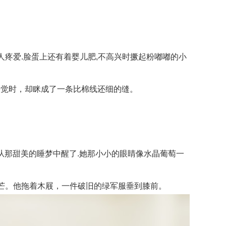
人疼爱.脸蛋上还有着婴儿肥,不高兴时撅起粉嘟嘟的小
觉时，却眯成了一条比棉线还细的缝。
从那甜美的睡梦中醒了.她那小小的眼睛像水晶葡萄一
芒。他拖着木屐，一件破旧的绿军服垂到膝前。