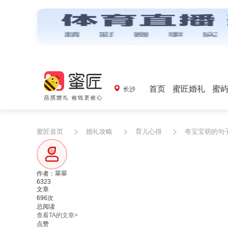
首页
蜜匠婚礼
蜜
长沙
蜜匠首页
婚礼攻略
育儿心得
夸宝宝萌的句
作者：翠翠
6323
文章
696次
总阅读
查看TA的文章>
点赞