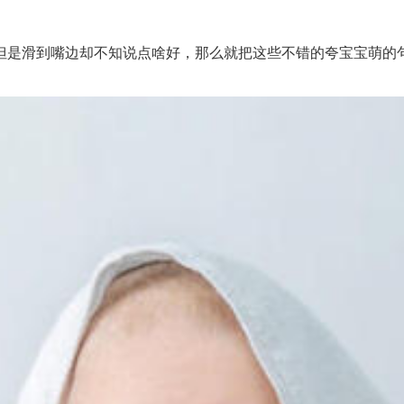
滑到嘴边却不知说点啥好，那么就把这些不错的夸宝宝萌的句