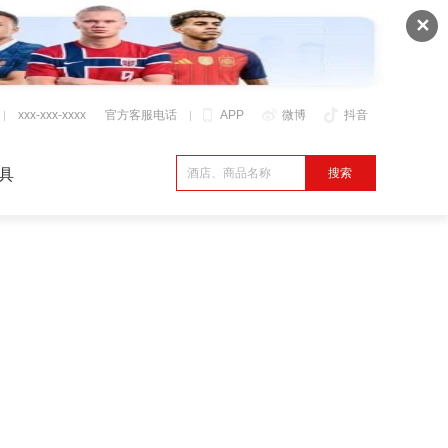
✕
xxx-xxx-xxxx
官方客服电话
APP
微博
抖音
具