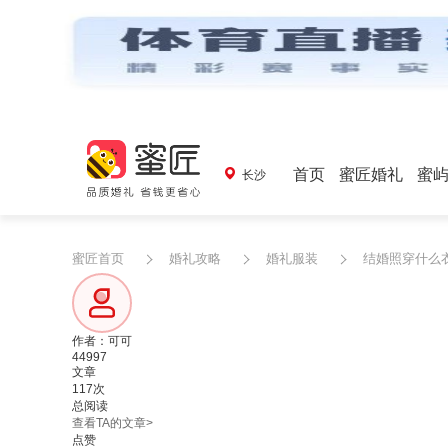
首页
蜜匠婚礼
蜜
长沙
蜜匠首页
婚礼攻略
婚礼服装
结婚照穿什么
作者：可可
44997
文章
117次
总阅读
查看TA的文章>
点赞