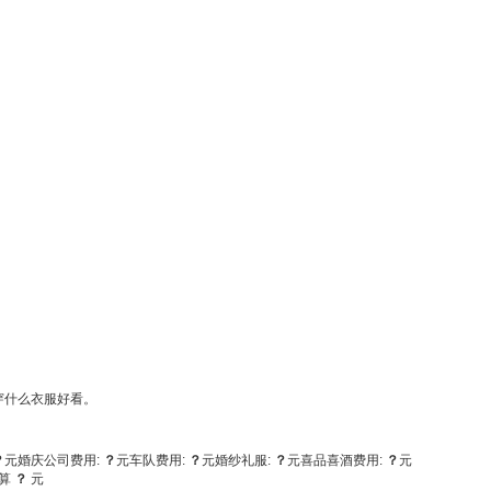
穿什么衣服好看。
？
元
婚庆公司费用:
？
元
车队费用:
？
元
婚纱礼服:
？
元
喜品喜酒费用:
？
元
算
？
元