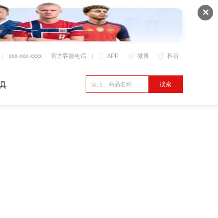
✕
xxx-xxx-xxxx
官方客服电话
APP
微博
抖音
具