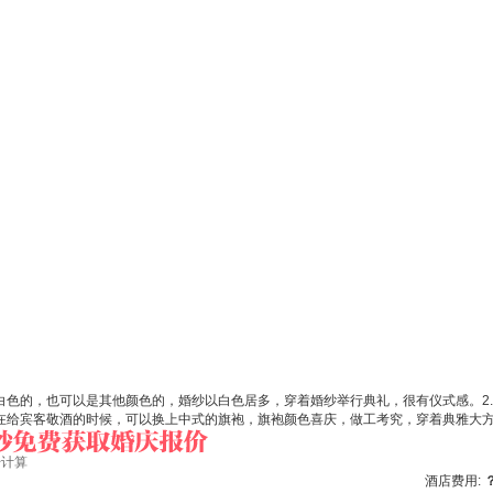
白色的，也可以是其他颜色的，婚纱以白色居多，穿着婚纱举行典礼，很有仪式感。2
，在给宾客敬酒的时候，可以换上中式的旗袍，旗袍颜色喜庆，做工考究，穿着典雅大
始计算
酒店费用: