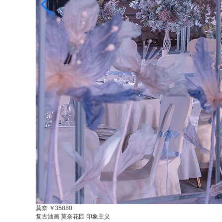
莫奈
￥35880
复古油画 莫奈花园 印象主义