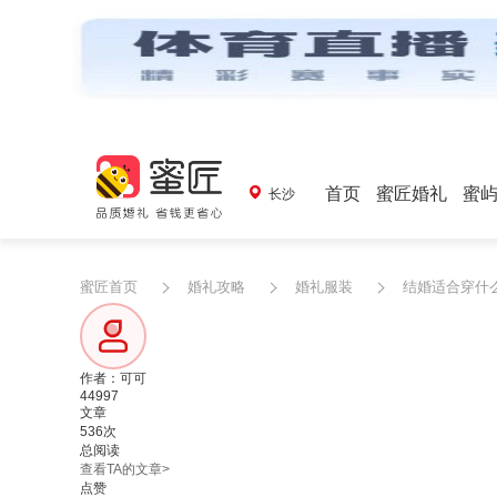
首页
蜜匠婚礼
蜜
长沙
蜜匠首页
婚礼攻略
婚礼服装
结婚适合穿什
作者：可可
44997
文章
536次
总阅读
查看TA的文章>
点赞