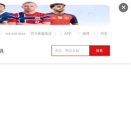
✕
xxx-xxx-xxxx
官方客服电话
APP
微博
抖音
具