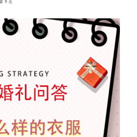
算
？
元