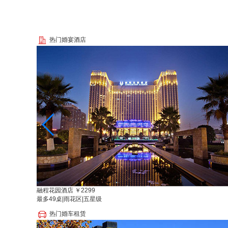
热门婚宴酒店
融程花园酒店
￥2299
最多49桌
|
雨花区
|
五星级
热门婚车租赁