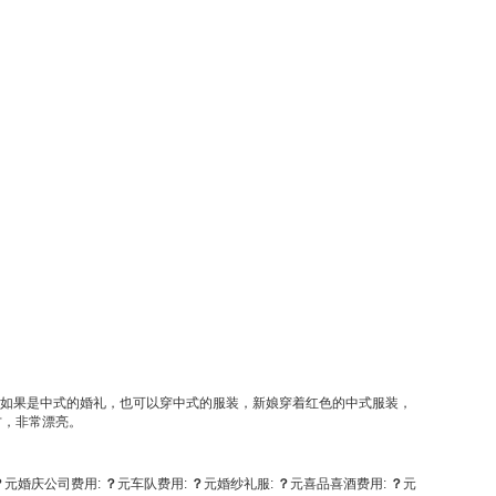
.如果是中式的婚礼，也可以穿中式的服装，新娘穿着红色的中式服装，
方，非常漂亮。
？
元
婚庆公司费用:
？
元
车队费用:
？
元
婚纱礼服:
？
元
喜品喜酒费用:
？
元