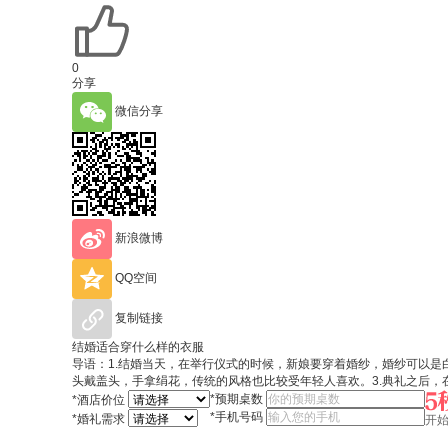
0
分享
微信分享
新浪微博
QQ空间
复制链接
结婚适合穿什么样的衣服
导语：1.结婚当天，在举行仪式的时候，新娘要穿着婚纱，婚纱可以是
头戴盖头，手拿绢花，传统的风格也比较受年轻人喜欢。3.典礼之后
*
预期桌数
*
酒店价位
*
手机号码
*
婚礼需求
开