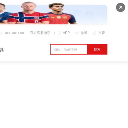
✕
xxx-xxx-xxxx
官方客服电话
APP
微博
抖音
具