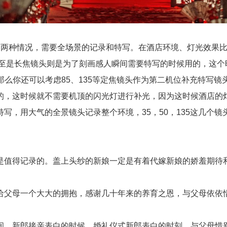
情况，需要全场景的记录和特写。在酒店环境、灯光效果比较好
至是长焦镜头则是为了刻画感人瞬间需要特写的时候用的，这个时
，那么你还可以考虑85、135等定焦镜头作为第二机位补充特写镜
，这时候就不需要机顶的闪光灯进行补光，因为这时候酒店的灯
写，用大气的全景镜头记录整个环境，35，50，135这几个
值得记录的。盖上头纱的新娘一定是有着代嫁新娘的娇羞期待和
父母一个大大的拥抱，感谢几十年来的养育之恩，与父母依依惜
，新郎接亲表白的时候，婚礼仪式新郎表白的时刻，与父母惜别