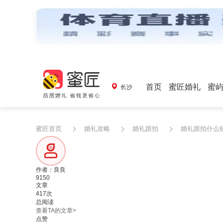
首页
蜜匠婚礼
蜜
长沙
蜜匠首页
婚礼攻略
婚礼跟拍
婚礼跟拍什么
作者：良良
9150
文章
417次
总阅读
查看TA的文章>
点赞