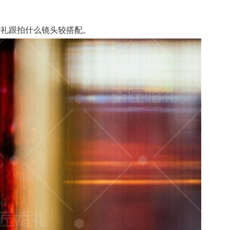
礼跟拍什么镜头较搭配。