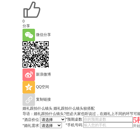
0
分享
微信分享
新浪微博
QQ空间
复制链接
婚礼跟拍什么镜头 婚礼跟拍什么镜头较搭配
导语：婚礼跟拍什么镜头?想必大家也听说过，在婚礼上不同的环节可
*
预期桌数
*
酒店价位
*
手机号码
*
婚礼需求
开