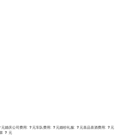
？
元
婚庆公司费用:
？
元
车队费用:
？
元
婚纱礼服:
？
元
喜品喜酒费用:
？
元
算
？
元