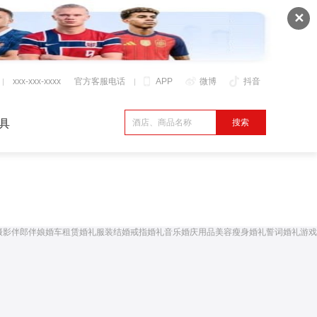
✕
xxx-xxx-xxxx
官方客服电话
APP
微博
抖音
具
摄影
伴郎伴娘
婚车租赁
婚礼服装
结婚戒指
婚礼音乐
婚庆用品
美容瘦身
婚礼誓词
婚礼游戏