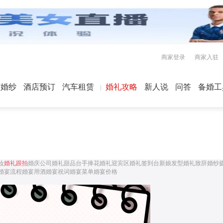
商家登录
商家入驻
屿婚纱
酒店预订
汽车租赁
婚礼攻略
新人说
问答
备婚工
妆
婚礼跟拍
婚庆公司
婚礼甜品台
手捧花
婚礼迎宾区
婚礼签到台
新娘发型
婚礼致辞
婚纱
婚宴流程
婚宴用酒
婚宴祝词
婚宴菜单
婚宴价格