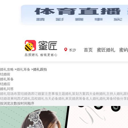
首页
蜜匠婚礼
蜜
长沙
婚礼攻略
>
婚礼筹备
>
婚礼跟拍
结婚前
婚礼筹备
结婚后
婚礼问答
婚礼现场布置
结婚酒席
订婚宴注意事项
主题婚礼策划方案
四大金刚
婚礼主持人
婚礼跟
结婚请柬
纯西式婚礼流程
婚礼当天必备
婚礼来宾
婚房筹备
名人婚礼
婚礼筹备经验分享
按浏览次数
按时间顺序