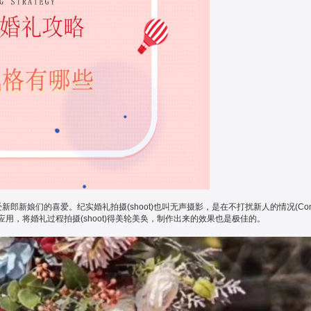
新娘们的喜爱。纪实婚礼拍摄(shoot)也叫无声摄影，是在不打扰新人的情况(Con
，将婚礼过程拍摄(shoot)得美轮美奂，制作出来的效果也是极佳的。