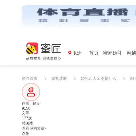
首页
蜜匠婚礼
蜜
长沙
蜜匠首页
婚礼攻略
婚礼四大金刚是什么
四
作者：良良
9150
文章
177次
总阅读
查看TA的文章>
点赞