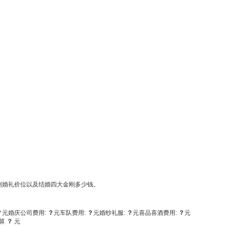
刚婚礼价位以及结婚四大金刚多少钱。
？
元
婚庆公司费用:
？
元
车队费用:
？
元
婚纱礼服:
？
元
喜品喜酒费用:
？
元
算
？
元