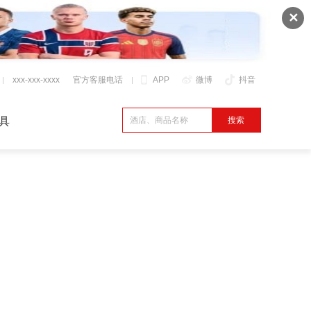
✕
xxx-xxx-xxxx
官方客服电话
APP
微博
抖音
具