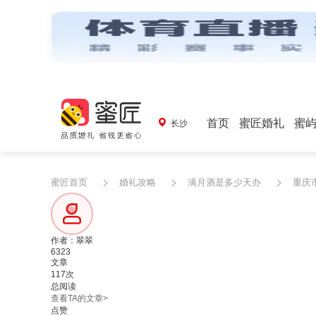
首页
蜜匠婚礼
蜜
长沙
蜜匠首页
婚礼攻略
满月酒是多少天办
重庆
作者：翠翠
6323
文章
117次
总阅读
查看TA的文章>
点赞