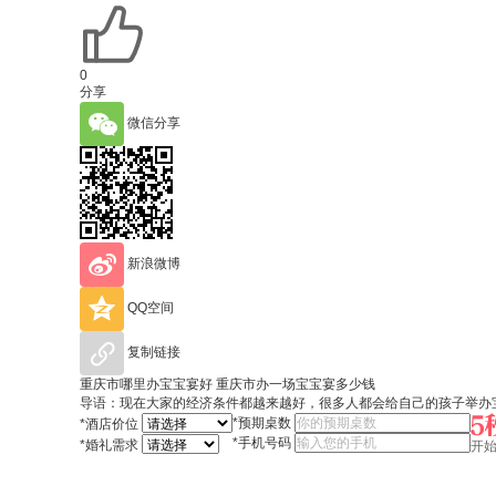
0
分享
微信分享
新浪微博
QQ空间
复制链接
重庆市哪里办宝宝宴好 重庆市办一场宝宝宴多少钱
导语：现在大家的经济条件都越来越好，很多人都会给自己的孩子举办宝
*
预期桌数
*
酒店价位
*
手机号码
*
婚礼需求
开