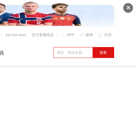
✕
xxx-xxx-xxxx
官方客服电话
APP
微博
抖音
具