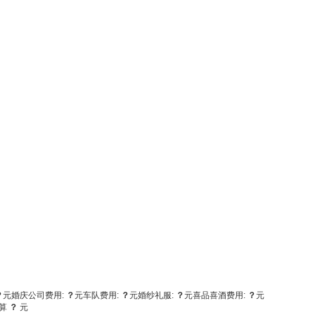
？
元
婚庆公司费用:
？
元
车队费用:
？
元
婚纱礼服:
？
元
喜品喜酒费用:
？
元
算
？
元