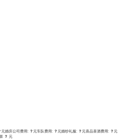
？
元
婚庆公司费用:
？
元
车队费用:
？
元
婚纱礼服:
？
元
喜品喜酒费用:
？
元
算
？
元