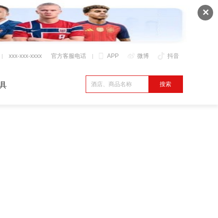
✕
xxx-xxx-xxxx
官方客服电话
APP
微博
抖音
具