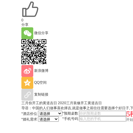
0
分享
微信分享
新浪微博
QQ空间
复制链接
三月份开工的黄道吉日 2020三月装修开工黄道吉日
导语：中国的人们做事喜欢择吉,就是做事之前往往需要选择个好日子,
*
预期桌数
*
酒店价位
*
手机号码
*
婚礼需求
开