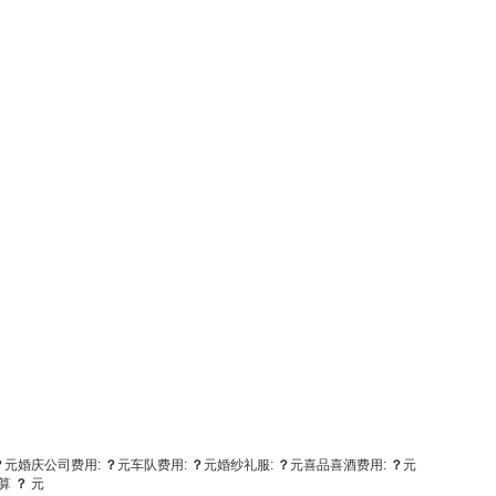
？
元
婚庆公司费用:
？
元
车队费用:
？
元
婚纱礼服:
？
元
喜品喜酒费用:
？
元
算
？
元