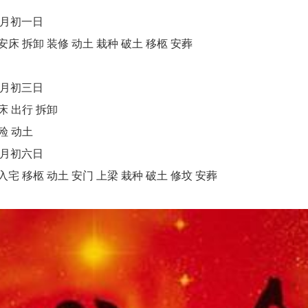
三月初一日
床 拆卸 装修 动土 栽种 破土 移柩 安葬
三月初三日
床 出行 拆卸
殓 动土
三月初六日
宅 移柩 动土 安门 上梁 栽种 破土 修坟 安葬