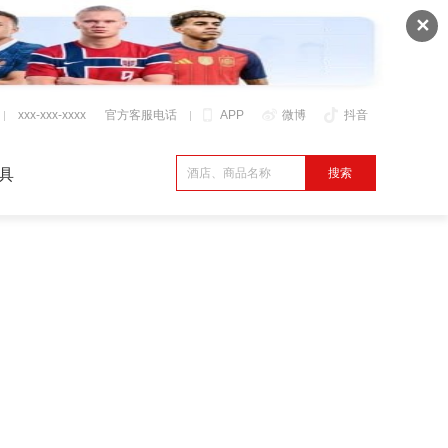
✕
xxx-xxx-xxxx
官方客服电话
APP
微博
抖音
具