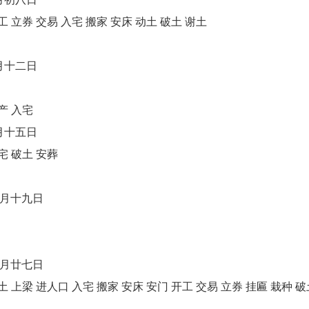
 立券 交易 入宅 搬家 安床 动土 破土 谢土
月十二日
产 入宅
月十五日
宅 破土 安葬
二月十九日
二月廿七日
 上梁 进人口 入宅 搬家 安床 安门 开工 交易 立券 挂匾 栽种 破