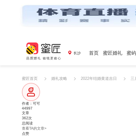
首页
蜜匠婚礼
蜜
长沙
蜜匠首页
婚礼攻略
2022年结婚黄道吉日
三
作者：可可
44997
文章
362次
总阅读
查看TA的文章>
点赞