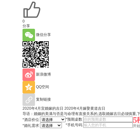
0
分享
微信分享
新浪微博
QQ空间
复制链接
2020年4月宜婚嫁的吉日 2020年4月嫁娶黄道吉日
导语：婚姻的美满与否是与命理有直接关系的,选取婚嫁吉日必须慎重,下面
*
预期桌数
*
酒店价位
*
手机号码
*
婚礼需求
开