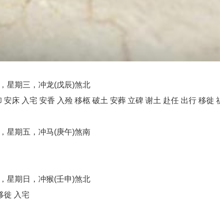
，星期三，冲龙(戊辰)煞北
床 入宅 安香 入殓 移柩 破土 安葬 立碑 谢土 赴任 出行 移徙 
，星期五，冲马(庚午)煞南
，星期日，冲猴(壬申)煞北
移徙 入宅