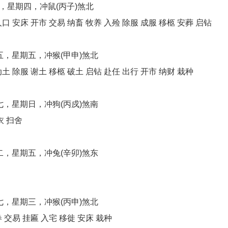
，星期四，冲鼠(丙子)煞北
 安床 开市 交易 纳畜 牧养 入殓 除服 成服 移柩 安葬 启钻
，星期五，冲猴(甲申)煞北
 除服 谢土 移柩 破土 启钻 赴任 出行 开市 纳财 栽种
，星期日，冲狗(丙戍)煞南
衣 扫舍
，星期五，冲兔(辛卯)煞东
，星期三，冲猴(丙申)煞北
交易 挂匾 入宅 移徙 安床 栽种