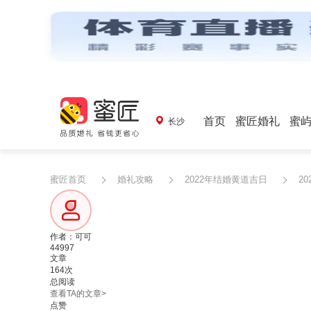
首页
蜜匠婚礼
蜜
长沙
蜜匠首页
婚礼攻略
2022年结婚黄道吉日
2
作者：可可
44997
文章
164次
总阅读
查看TA的文章>
点赞