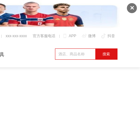
✕
xxx-xxx-xxxx
官方客服电话
APP
微博
抖音
具