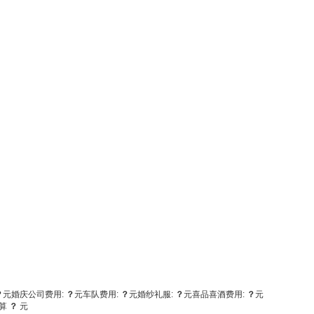
？
元
婚庆公司费用:
？
元
车队费用:
？
元
婚纱礼服:
？
元
喜品喜酒费用:
？
元
算
？
元