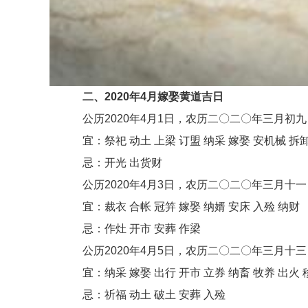
二、2020年4月嫁娶黄道吉日
公历2020年4月1日，农历二〇二〇年三月初九
宜：祭祀 动土 上梁 订盟 纳采 嫁娶 安机械 拆卸 安
忌：开光 出货财
公历2020年4月3日，农历二〇二〇年三月十一
宜：裁衣 合帐 冠笄 嫁娶 纳婿 安床 入殓 纳财
忌：作灶 开市 安葬 作梁
公历2020年4月5日，农历二〇二〇年三月十三
宜：纳采 嫁娶 出行 开市 立券 纳畜 牧养 出火 
忌：祈福 动土 破土 安葬 入殓