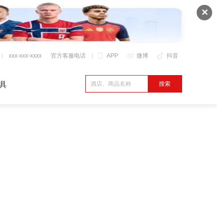
✕
xxx-xxx-xxxx
官方客服电话
APP
微博
抖音
具