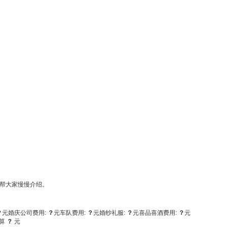
帮大家慢慢介绍。
？
元
婚庆公司费用:
？
元
车队费用:
？
元
婚纱礼服:
？
元
喜品喜酒费用:
？
元
算
？
元