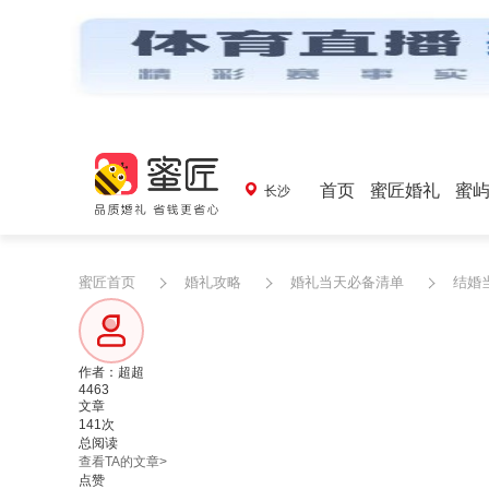
首页
蜜匠婚礼
蜜
长沙
蜜匠首页
婚礼攻略
婚礼当天必备清单
结婚
作者：超超
4463
文章
141次
总阅读
查看TA的文章>
点赞