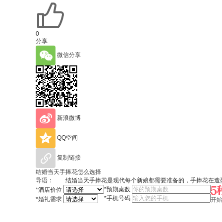
0
分享
微信分享
新浪微博
QQ空间
复制链接
结婚当天手捧花怎么选择
导语： 结婚当天手捧花是现代每个新娘都需要准备的，手捧花在造型
*
预期桌数
*
酒店价位
*
手机号码
*
婚礼需求
开