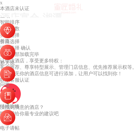
x
湘潭
本酒店未认证
默认排序
酒店宴会·湘潭
区域
智能排序
容纳桌数
类型选择
首页
价格选择
清空选择
确认
已经全部加载完毕
认领该酒店，享受更多特权：
新人说
客户推荐、尊享特型展示、管理门店信息、优先推荐展示权等。
若列表无你的酒店信息可进行添加，让用户可以找到你！
联系客服认证
问答
结婚攻略
没找到满意的酒店？
联系我给你最专业的建议吧
电子请帖