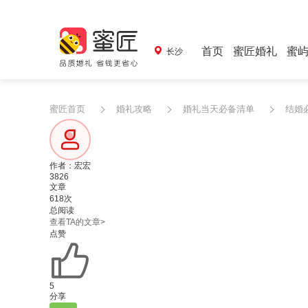
首页
蜜匠婚礼
蜜
长沙
蜜匠首页
婚礼攻略
婚礼当天必备清单
结婚
作者：宏宏
3826
文章
618次
总阅读
查看TA的文章>
点赞
5
分享