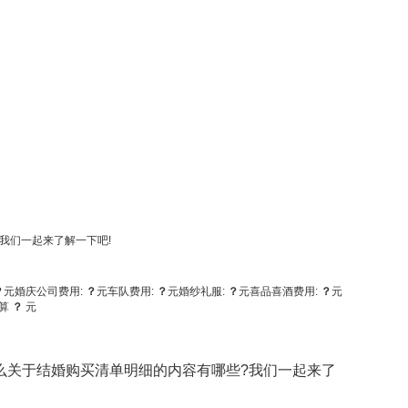
我们一起来了解一下吧!
？
元
婚庆公司费用:
？
元
车队费用:
？
元
婚纱礼服:
？
元
喜品喜酒费用:
？
元
算
？
元
关于结婚购买清单明细的内容有哪些?我们一起来了