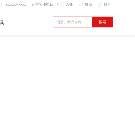
xxx-xxx-xxxx
官方客服电话
APP
微博
抖音
具