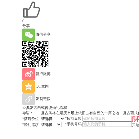
0
分享
微信分享
新浪微博
QQ空间
复制链接
经典复古西式传统婚礼流程
导语： 复古风格在婚庆市场上依旧占有自己的一席之地，复古西式传
*
预期桌数
*
酒店价位
*
手机号码
*
婚礼需求
开