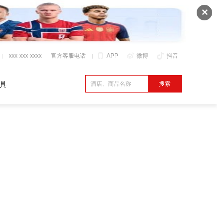
✕
xxx-xxx-xxxx
官方客服电话
APP
微博
抖音
具