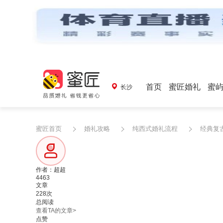
首页
蜜匠婚礼
蜜
长沙
蜜匠首页
婚礼攻略
纯西式婚礼流程
经典复
作者：超超
4463
文章
228次
总阅读
查看TA的文章>
点赞