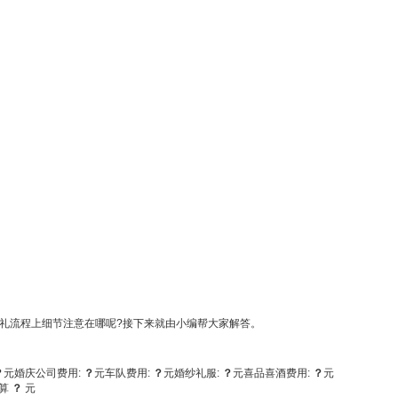
礼流程上细节注意在哪呢?接下来就由小编帮大家解答。
？
元
婚庆公司费用:
？
元
车队费用:
？
元
婚纱礼服:
？
元
喜品喜酒费用:
？
元
算
？
元