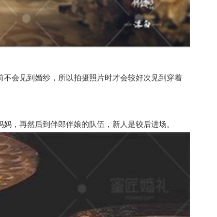
不会见到婚纱，所以拍摄照片时才会较好次见到穿着
妈，再然后到伴郎伴娘的队伍，新人是较后进场。