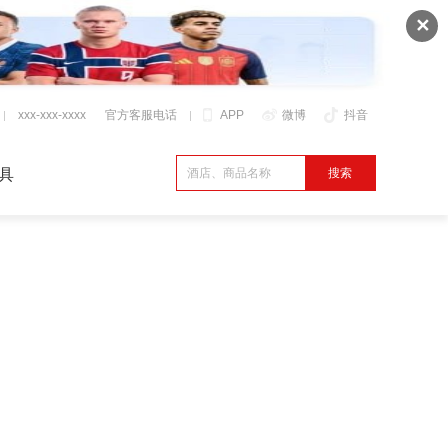
✕
xxx-xxx-xxxx
官方客服电话
APP
微博
抖音
具