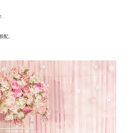
子
般配。