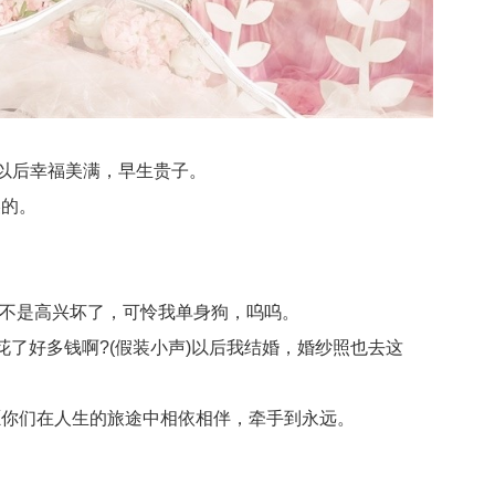
以后幸福美满，早生贵子。
美的。
是不是高兴坏了，可怜我单身狗，呜呜。
了好多钱啊?(假装小声)以后我结婚，婚纱照也去这
你们在人生的旅途中相依相伴，牵手到永远。