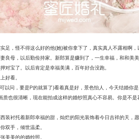
足，怪不得这么好的他(她)被你拿下了，真实真人不露相啊，
妻良母，以后勤俭持家。新郎算是赚到了，一生幸福，和和美
押对宝了。以后肯定是幸福美满，百年好合没跑。
上好看。
可以问，要是P的就算了)看着真是好，景色怡人，今天结婚你
质也很清晰，现在能拍成这样的婚纱照真心不容易。你是不是花
装衬托着新郎幸福的甜，灿烂的阳光装饰着今日吉祥的天，愿
你双手，倾世温柔。
张美美的的婚纱照。