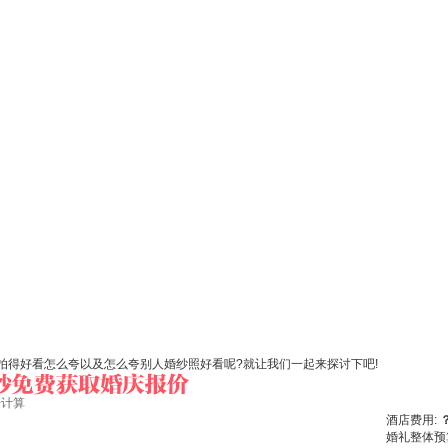
拍得好看怎么夸以及怎么夸别人婚纱照好看呢?就让我们一起来探讨下吧!
始计算
酒店费用:
婚礼整体预