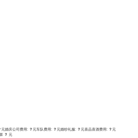
？
元
婚庆公司费用:
？
元
车队费用:
？
元
婚纱礼服:
？
元
喜品喜酒费用:
？
元
算
？
元