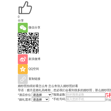
0
分享
微信分享
新浪微博
QQ空间
复制链接
婚纱照拍得好看怎么夸 怎么夸别人婚纱照好看
导语：腊月是婚礼高峰期，想必我们会看到很多的婚纱照，那么婚纱照
*
预期桌数
*
酒店价位
*
手机号码
*
婚礼需求
开