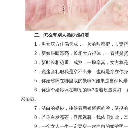
二、怎么夸别人婚纱照好看
1，男女双方佳偶天成，一脸的甜蜜蜜，夫妻范实
2，新娘眼睛漂亮，长相大方得体，一看就是贤
3，新郎长相稳重、成熟，一脸率真，女方算是
4，说这套礼服我是穿不出来，也就是穿在你身
5，你婚纱照在哪里取的景啊?(如果是自然风景
6，你这个婚纱照在哪拍的啊?看着质量真好，画
家拍摄。
7，洁白的婚纱，掩映着新娘娇媚的脸，笔挺的西
8，若你白发苍苍，容颜迟暮，我依旧如此，牵
9，一个女人一生一定要穿一次白白的婚纱照一