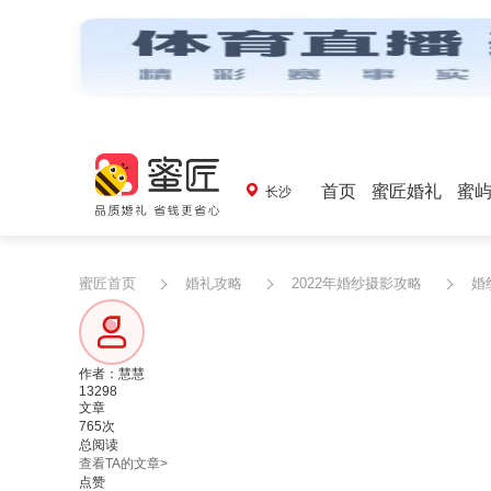
首页
蜜匠婚礼
蜜
长沙
蜜匠首页
婚礼攻略
2022年婚纱摄影攻略
婚
作者：慧慧
13298
文章
765次
总阅读
查看TA的文章>
点赞