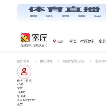
首页
蜜匠婚礼
蜜
长沙
蜜匠首页
婚礼攻略
纯西式婚礼流程
怎么样
作者：超超
4463
文章
144次
总阅读
查看TA的文章>
点赞