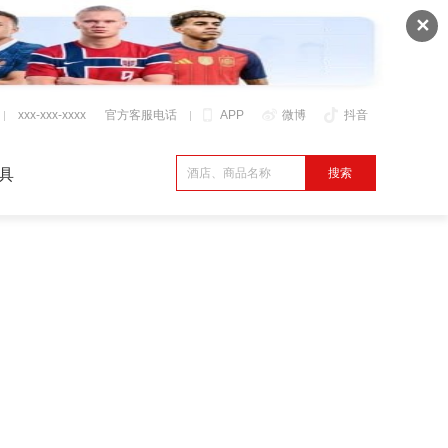
✕
xxx-xxx-xxxx
官方客服电话
APP
微博
抖音
具