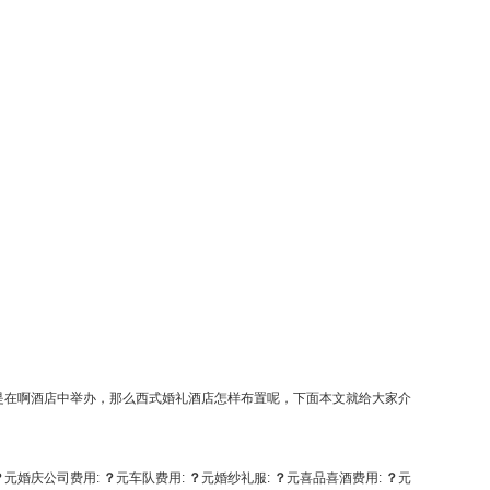
是在啊酒店中举办，那么西式婚礼酒店怎样布置呢，下面本文就给大家介
？
元
婚庆公司费用:
？
元
车队费用:
？
元
婚纱礼服:
？
元
喜品喜酒费用:
？
元