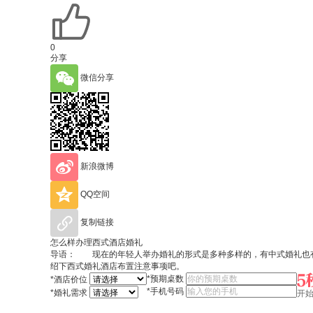
0
分享
微信分享
新浪微博
QQ空间
复制链接
怎么样办理西式酒店婚礼
导语： 现在的年轻人举办婚礼的形式是多种多样的，有中式婚礼也有
绍下西式婚礼酒店布置注意事项吧。
*
预期桌数
*
酒店价位
*
手机号码
*
婚礼需求
开