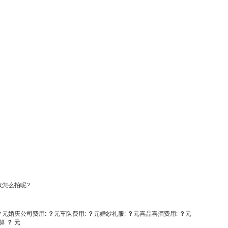
怎么拍呢?
？
元
婚庆公司费用:
？
元
车队费用:
？
元
婚纱礼服:
？
元
喜品喜酒费用:
？
元
算
？
元