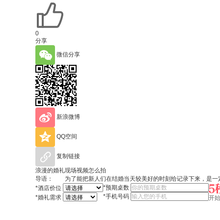
0
分享
微信分享
新浪微博
QQ空间
复制链接
浪漫的婚礼现场视频怎么拍
导语： 为了能把新人们在结婚当天较美好的时刻给记录下来，是一定
*
预期桌数
*
酒店价位
*
手机号码
*
婚礼需求
开