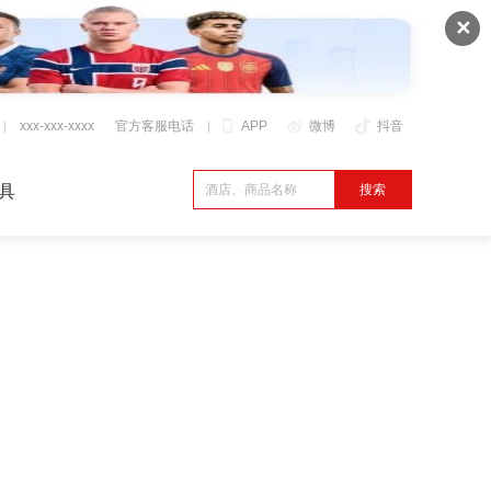
✕
xxx-xxx-xxxx
官方客服电话
APP
微博
抖音
具