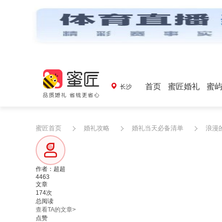
首页
蜜匠婚礼
蜜
长沙
蜜匠首页
婚礼攻略
婚礼当天必备清单
浪漫
作者：超超
4463
文章
174次
总阅读
查看TA的文章>
点赞