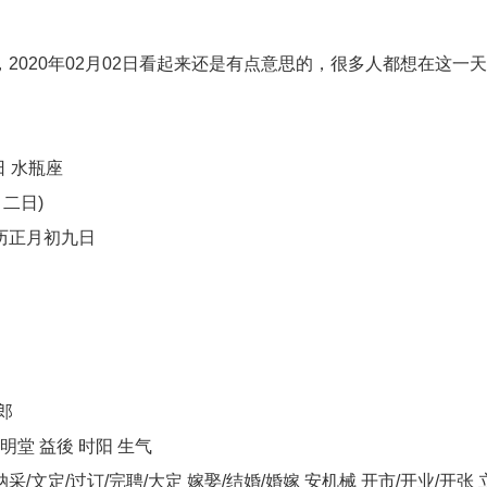
020年02月02日看起来还是有点意思的，很多人都想在这一
日 水瓶座
二日)
历正月初九日
郎
明堂 益後 时阳 生气
采/文定/过订/完聘/大定 嫁娶/结婚/婚嫁 安机械 开市/开业/开张