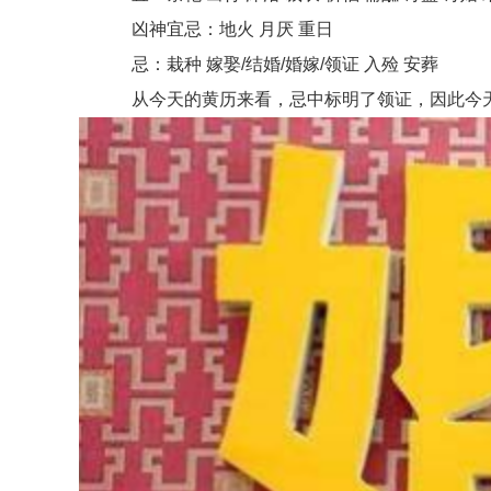
凶神宜忌：地火 月厌 重日
忌：栽种 嫁娶/结婚/婚嫁/领证 入殓 安葬
从今天的黄历来看，忌中标明了领证，因此今天