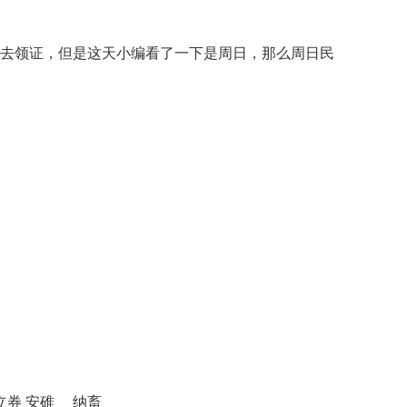
天去领证，但是这天小编看了一下是周日，那么周日民
 立券 安碓 纳畜