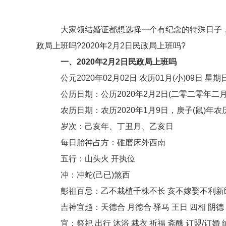
大家领结婚证都想选择一个有纪念的特殊日子，2
政局上班吗?2020年2月2日民政局上班吗?
一、2020年2月2日民政局上班吗
公元2020年02月02日 农历01月(小)09日 星期
公历日期：公历2020年2月2日(二零二零年二月
农历日期：农历2020年1月9日，庚子(鼠)年农
岁次：己亥年、丁丑月、乙亥日
每日胎神占方：碓磨床外西南
五行：山头火 开执位
冲：冲蛇(己已)煞西
彭祖百忌：乙不栽植千株不长 亥不嫁娶不利新
吉神宜趋：天德合 月德合 驿马 王日 四相 阴德 
宜：祭祀 出行 沐浴 裁衣 祈福 斋醮 订盟/订婚 纳