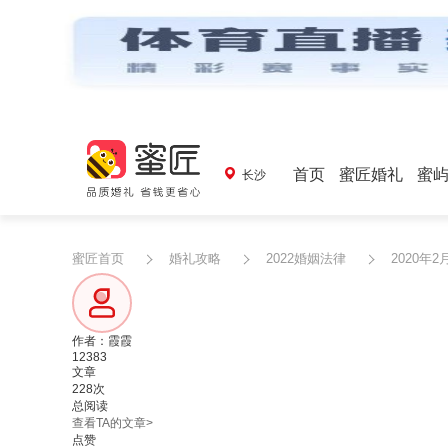
首页
蜜匠婚礼
蜜
长沙
蜜匠首页
婚礼攻略
2022婚姻法律
2020年
作者：霞霞
12383
文章
228次
总阅读
查看TA的文章>
点赞