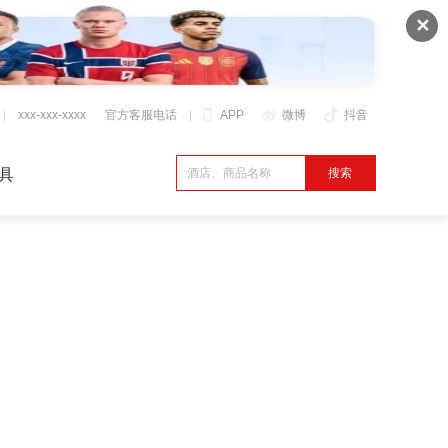
✕
xxx-xxx-xxxx
官方客服电话
APP
微博
抖音
具