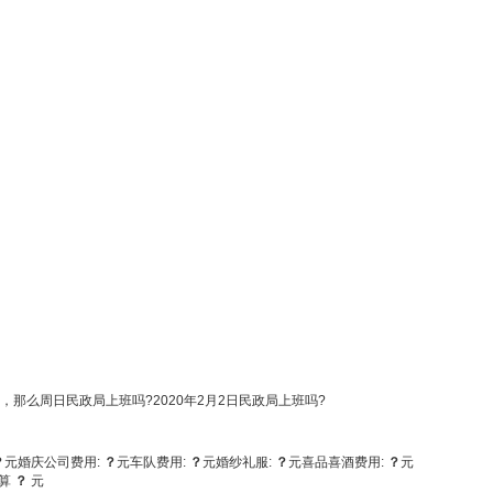
那么周日民政局上班吗?2020年2月2日民政局上班吗?
？
元
婚庆公司费用:
？
元
车队费用:
？
元
婚纱礼服:
？
元
喜品喜酒费用:
？
元
算
？
元