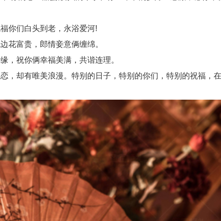
福你们白头到老，永浴爱河!
边花富贵，郎情妾意俩缠绵。
缘，祝你俩幸福美满，共谐连理。
，却有唯美浪漫。特别的日子，特别的你们，特别的祝福，在