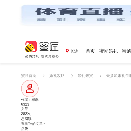
首页
蜜匠婚礼
蜜
长沙
蜜匠首页
婚礼攻略
婚礼来宾
去参加婚礼亲
作者：翠翠
6323
文章
282次
总阅读
查看TA的文章>
点赞