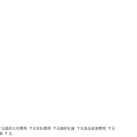
？
元
婚庆公司费用:
？
元
车队费用:
？
元
婚纱礼服:
？
元
喜品喜酒费用:
？
元
算
？
元