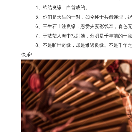
4、缔结良缘，白首成约。
5、你们是天生的一对，如今终于共偕连理，祝
6、三生石上注良缘，恩爱夫妻彩线牵，春色无
7、于茫茫人海中找到她，分明是千年前的一段
8、不是旷世奇缘，却是难遇良缘。不是千年之恋
快乐!