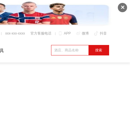
✕
xxx-xxx-xxxx
官方客服电话
APP
微博
抖音
具