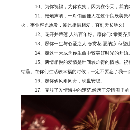
10、为你祝福，为你欢笑，因为在今天，我的内心
11、鞭炮声响，一对俏丽佳人在这个良辰美景举
火，事业容光焕发，彼此相惜相爱，直到天长地久!
12、花开并蒂莲 人结百年好。愿你们: 举案齐
13、愿你一生与心爱之人 春赏花 夏纳凉 秋登山
14、愿这一天成为你生命中较美好时光的开始
15、两情相悦的爱情是世间较难得的情感。祝福
结晶。在你们生活较幸福的时候，一定不要忘了我一
16、愿你俩风雨同舟，现世安稳。
17、克服了爱情海中的迷茫,经历了爱情海里的风