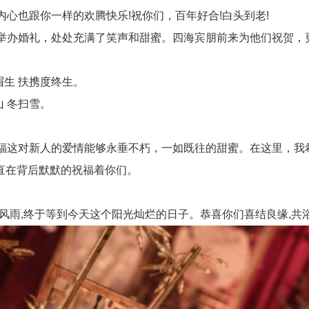
也跟你一样的欢腾快乐!祝你们，百年好合!白头到老!
办婚礼，处处充满了笑声和甜蜜。四海宾朋前来为他们祝贺，
眉生 扶携度终生。
 冬扫雪。
。
这对新人的爱情能够永垂不朽，一如既往的甜蜜。在这里，我
直在背后默默的祝福着你们。
雨,终于等到今天这个阳光灿烂的日子。恭喜你们喜结良缘,共