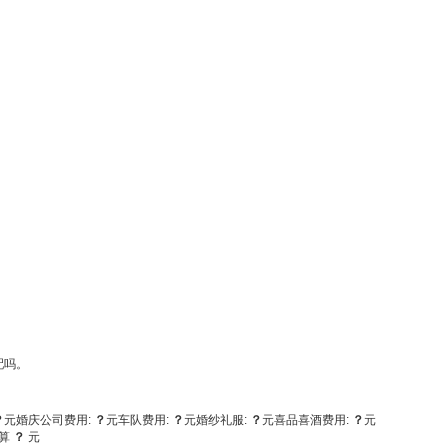
配吗。
？
元
婚庆公司费用:
？
元
车队费用:
？
元
婚纱礼服:
？
元
喜品喜酒费用:
？
元
算
？
元