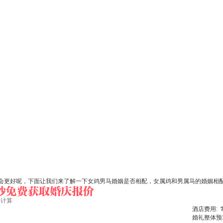
会更好呢，下面让我们来了解一下女鸡男马婚姻是否相配，女属鸡和男属马的婚姻相
始计算
酒店费用:
婚礼整体预