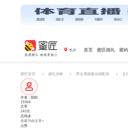
首页
蜜匠婚礼
蜜
长沙
蜜匠首页
婚礼攻略
男女属相最佳婚配表
女
作者：阳阳
15304
文章
243次
总阅读
查看TA的文章>
点赞