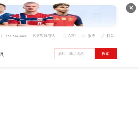
✕
xxx-xxx-xxxx
官方客服电话
APP
微博
抖音
具