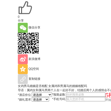
0
分享
微信分享
新浪微博
QQ空间
复制链接
女鸡男马婚姻是否相配 女属鸡和男属马的婚姻相配吗
导语：属鸡女和属马男两个人在一起好不好，结婚后两个人的感情会不
*
预期桌数
*
酒店价位
*
手机号码
*
婚礼需求
开