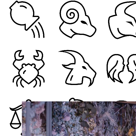
马先生聪明灵巧、机智活泼、积极冲动，渴望过
产生兴趣，但也很容易轻易放弃，属于虎头蛇尾型。
够善始善终。然而鸡太太所有的说教与牺牲对于马先
女鸡男马婚姻是否相配，女属鸡和男属马的婚姻
发布时间: 2019年12月26日 16:30
热门主题婚礼