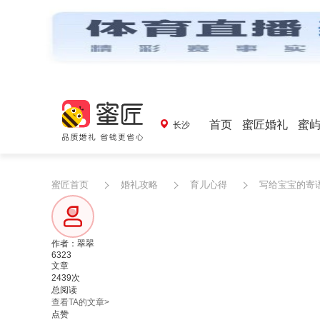
首页
蜜匠婚礼
蜜
长沙
蜜匠首页
婚礼攻略
育儿心得
写给宝宝的寄
作者：翠翠
6323
文章
2439次
总阅读
查看TA的文章>
点赞