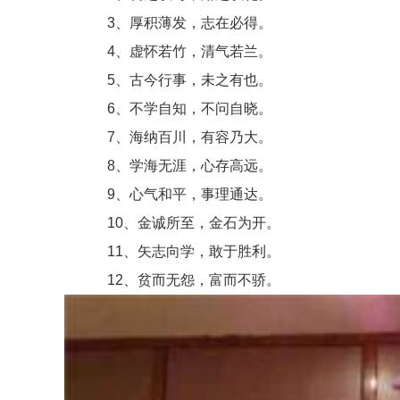
3、厚积薄发，志在必得。
4、虚怀若竹，清气若兰。
5、古今行事，未之有也。
6、不学自知，不问自晓。
7、海纳百川，有容乃大。
8、学海无涯，心存高远。
9、心气和平，事理通达。
10、金诚所至，金石为开。
11、矢志向学，敢于胜利。
12、贫而无怨，富而不骄。