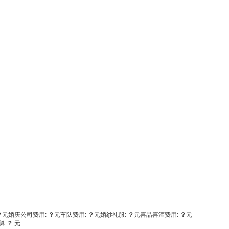
？
元
婚庆公司费用:
？
元
车队费用:
？
元
婚纱礼服:
？
元
喜品喜酒费用:
？
元
算
？
元