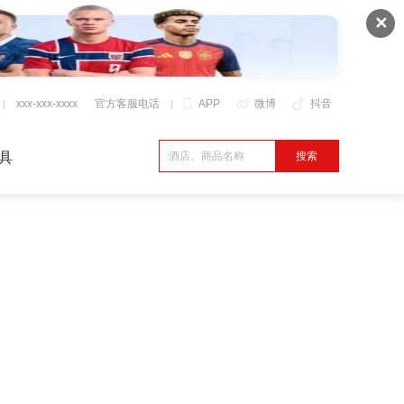
✕
xxx-xxx-xxxx
官方客服电话
APP
微博
抖音
具