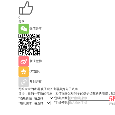
0
分享
微信分享
新浪微博
QQ空间
复制链接
写给宝宝的寄语 孩子成长寄语美好句子八字
导语：新的一年新的气象，相信很多父母对子的孩子也有新的期望，这里
*
预期桌数
*
酒店价位
*
手机号码
*
婚礼需求
开