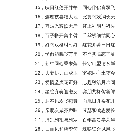
15，映日红莲开并蒂，同心伴侣喜双飞
16，连理枝喜结大地，比翼鸟欢翔长天
17，喜烛光辉照大厅，拜上神明与祖先
18，百子帐开留半臂，千丝缕细结同心
19，好鸟双栖时时好，红花并蒂日日红
20，学做鲲鹏飞万里，不当燕雀恋子巢
21，新结同心香未落，长守山盟情永鲜
22，夫妻协力山成玉，婆媳同心土变金
23，爱情坚贞花正好，志趣融洽月常圆
24，笙管齐奏迎淑女，宾朋共杯贺新郎
25，迎春风双飞燕舞，向旭日并蒂花开
26，亲朋友戚齐声唱，琴瑟和鸣恩爱长
27，拜别列祖与列宗，百年富贵享荣华
28，日丽风和桃李笑，珠联璧合风凰飞