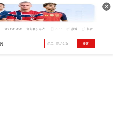
✕
xxx-xxx-xxxx
官方客服电话
APP
微博
抖音
具