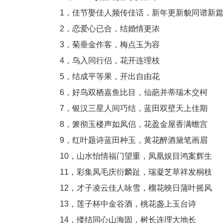
1，佳节娶佳人频传佳话，新年更新貌同谱新篇
2，恋爱心已合，结婚情更浓
3，菊垂金作客，梅点玉为容
4，鸟入同行侣，花开连理枝
5，结成平等果，开出自由花
6，好鸟双栖嘉鱼比目，仙葩并蒂瑞木交柯
7，银汉三星人间巧结，蓝田双壁天上佳期
8，箫彻玉楼声如凤侣，花盈金屋香满蟾宫
9，红叶题诗蓝田种玉，黄花醉酒黛笔画眉
10，山水怡情福门望重，凤凰娱目鸿案辉生
11，彩集凤毛庆衍麟趾，瑞凝芝草祥发桐枝
12，才子凌云佳人咏雪，榴花映日蒲叶摇风
13，莲子杯中金谷酒，桃花盏上玉台诗
14，缕结同心山海固，树长连理大地长