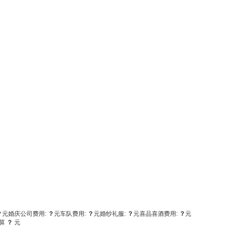
？
元
婚庆公司费用:
？
元
车队费用:
？
元
婚纱礼服:
？
元
喜品喜酒费用:
？
元
算
？
元