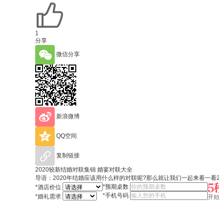
1
分享
微信分享
新浪微博
QQ空间
复制链接
2020较新结婚对联集锦 婚宴对联大全
导语：2020年结婚应该用什么样的对联呢?那么就让我们一起来看一看2
*
预期桌数
*
酒店价位
*
手机号码
*
婚礼需求
开