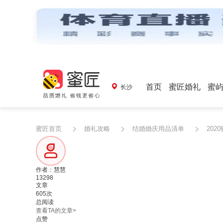
首页
蜜匠婚礼
蜜
长沙
蜜匠首页
婚礼攻略
结婚婚庆用品清单
20
作者：慧慧
13298
文章
605次
总阅读
查看TA的文章>
点赞