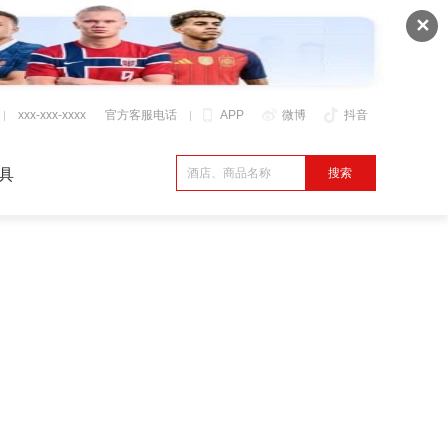
✕
xxx-xxx-xxxx
官方客服电话
APP
微博
抖音
具