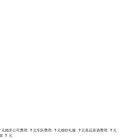
？
元
婚庆公司费用:
？
元
车队费用:
？
元
婚纱礼服:
？
元
喜品喜酒费用:
？
元
算
？
元