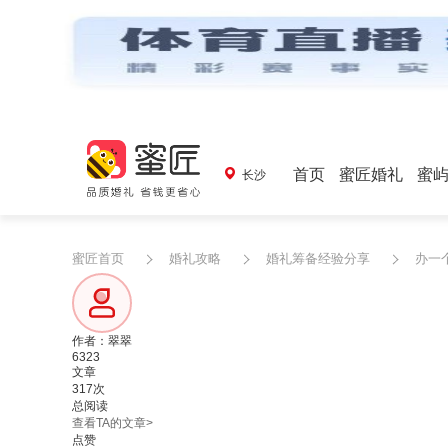
首页
蜜匠婚礼
蜜
长沙
蜜匠首页
婚礼攻略
婚礼筹备经验分享
办一
作者：翠翠
6323
文章
317次
总阅读
查看TA的文章>
点赞