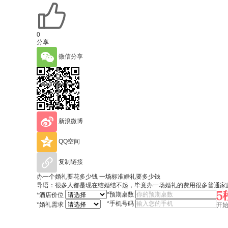
0
分享
微信分享
新浪微博
QQ空间
复制链接
办一个婚礼要花多少钱 一场标准婚礼要多少钱
导语：很多人都是现在结婚结不起，毕竟办一场婚礼的费用很多普通家
*
预期桌数
*
酒店价位
*
手机号码
*
婚礼需求
开