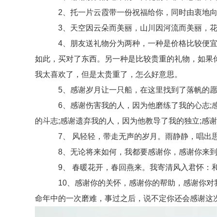
2、托一片云霞带一份祝福给你，同时由衷地向
3、天空因云朵而美丽，山川因河流而美丽，花
4、朋友送礼物分为两种，一种是价格比较便宜但
如此，买对了东西。另一种是比较贵重的礼物，如果
我太喜欢了，但是太贵重了，怎么好意思。
5、感谢岁月让一只船，在这里找到了落帆的愿
6、感谢伤害我的人，因为他磨练了我的心志;感
的斗志;感谢遗弃我的人，因为他教导了我的独立;感
7、 风轻轻，带走无声的岁月。雨静静，唱出思
8、无论将来如何，我都要感谢你，感谢你来到我
9、 春暖花开，春回燕来。我寄清风入君怀：和
10、感谢你的关怀，感谢你的帮助，感谢你对我
命年中的一次磨难，事过之后，说不定你还会感谢这