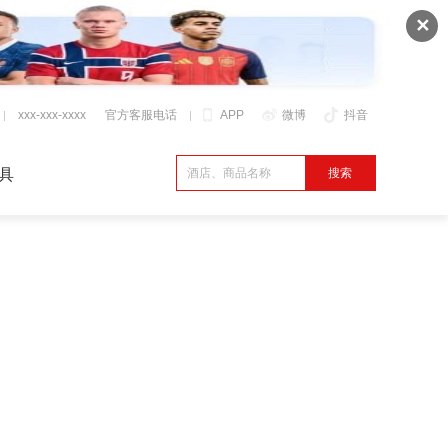
✕
xxx-xxx-xxxx
官方客服电话
APP
微博
抖音
具