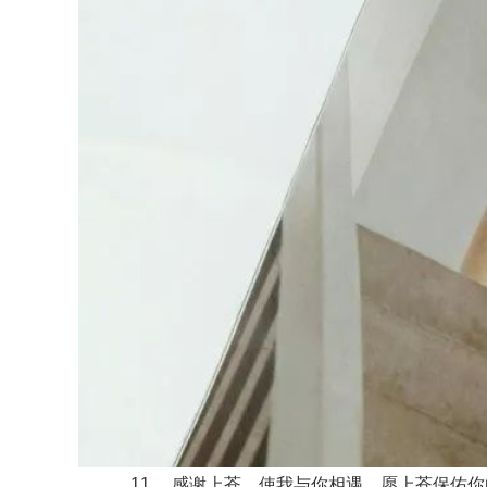
11、 感谢上苍，使我与你相遇。愿上苍保佑你