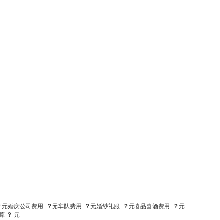
？
元
婚庆公司费用:
？
元
车队费用:
？
元
婚纱礼服:
？
元
喜品喜酒费用:
？
元
算
？
元