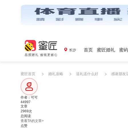
首页
蜜匠婚礼
蜜
长沙
蜜匠首页
婚礼攻略
送礼送什么好
感谢朋友
作者：可可
44997
文章
2969次
总阅读
查看TA的文章>
点赞