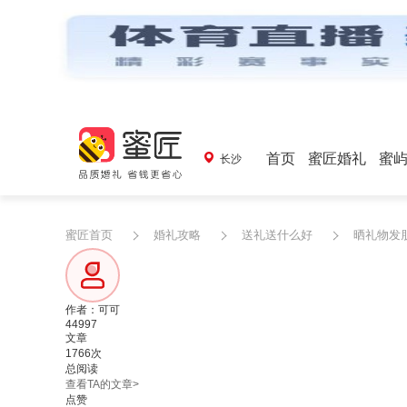
首页
蜜匠婚礼
蜜
长沙
蜜匠首页
婚礼攻略
送礼送什么好
晒礼物发
作者：可可
44997
文章
1766次
总阅读
查看TA的文章>
点赞