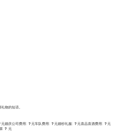
晒礼物的短语。
？
元
婚庆公司费用:
？
元
车队费用:
？
元
婚纱礼服:
？
元
喜品喜酒费用:
？
元
算
？
元