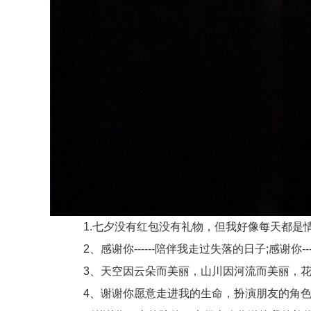
1.七夕没有红包没有礼物，但我好像每天都是情
2、感谢你------陪伴我走过失落的日子;感谢你---
3、天空因云朵而美丽，山川因河流而美丽，花
4、谢谢你愿意走进我的生命，扮演朋友的角色，