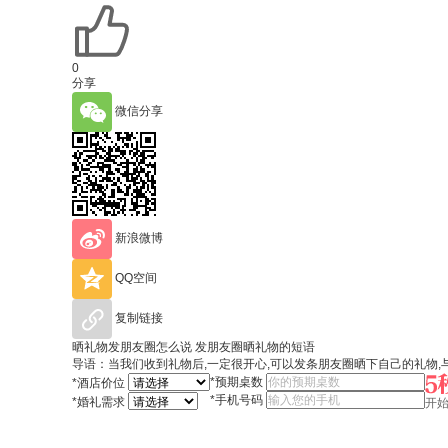
0
分享
微信分享
新浪微博
QQ空间
复制链接
晒礼物发朋友圈怎么说 发朋友圈晒礼物的短语
导语：当我们收到礼物后,一定很开心,可以发条朋友圈晒下自己的礼物
*
预期桌数
*
酒店价位
*
手机号码
*
婚礼需求
开