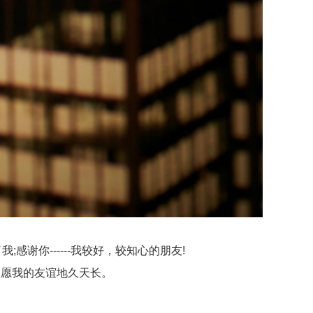
;感谢你------我较好，较知心的朋友!
愿我的友谊地久天长。