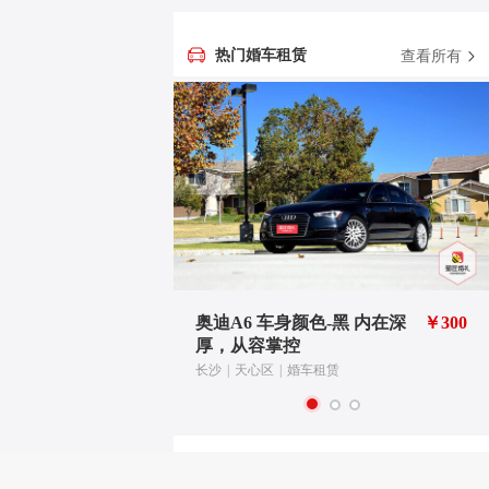
热门婚车租赁
查看所有
红 喜气大
￥1000
奥迪A6 车身颜色-黑 内在深
￥300
厚，从容掌控
长沙
|
天心区
|
婚车租赁