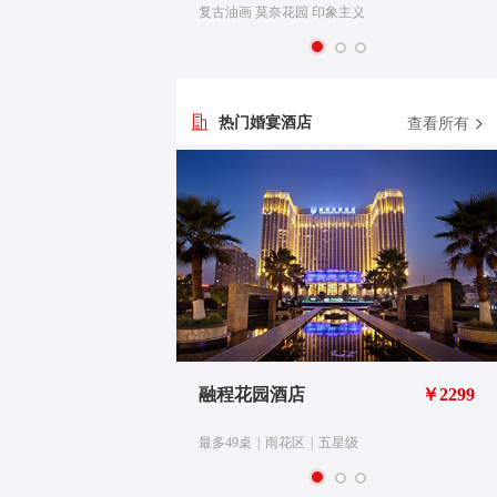
义
复古油画 莫奈花园 印象主义
热门婚宴酒店
查看所有
华精选
￥3688
融程花园酒店
￥2299
级
最多49桌
|
雨花区
|
五星级