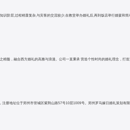
,神圣,浪漫,都市白领及知识阶层,过程稍显复杂,与宾客的交流较少,在教堂举办婚礼后,再到饭店举
化之精髓，融合西方婚礼的高雅与浪漫。公司一直秉承 营造个性时尚的婚礼理念，打造
，注册地址位于郑州市管城区紫荆山路57号10层1009号。郑州罗马嫁日婚礼策划有限公司的