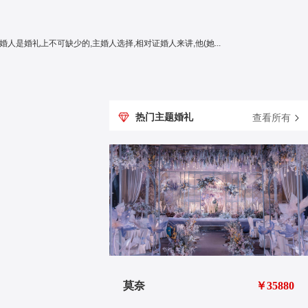
流程方案1 一、 决定婚礼日期、地点 二、确定伴郎、伴娘 伴郎伴娘是全场除了新人彼此之外,最了解他们的人。 三、兄弟团、姐妹团 四、确定主婚人、证婚人 主婚人是婚礼上不可缺少的,主婚人选择,相对证婚人来讲,他(她...
热门主题婚礼
查看所有
￥26880
莫奈
￥35880