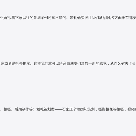
婚礼,看它家以往的策划案例还挺不错的。婚礼确实很让我们满意啊,各方面细节都安排的
肩或者是拆去拖尾。这样我们就可以给亲戚朋友们焕然一新的感觉，从而又省去了长时
划、拍摄、后期制作等）婚礼策划类——石家庄个性婚礼策划，摄影摄像等拍摄，视频