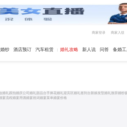
商家登录
商家入驻
屿婚纱
酒店预订
汽车租赁
婚礼攻略
新人说
问答
备婚工
妆
婚礼跟拍
婚庆公司
婚礼甜品台
手捧花
婚礼迎宾区
婚礼签到台
新娘发型
婚礼致辞
婚纱
婚宴流程
婚宴用酒
婚宴祝词
婚宴菜单
婚宴价格