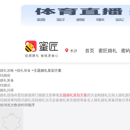
首页
蜜匠婚礼
蜜
长沙
婚礼攻略
>
婚礼筹备
>
主题婚礼策划方案
结婚前
婚礼筹备
结婚后
婚礼问答
婚礼现场布置
结婚酒席
订婚宴注意事项
主题婚礼策划方案
四大金刚
婚礼主持人
婚礼跟
结婚请柬
纯西式婚礼流程
婚礼当天必备
婚礼来宾
婚房筹备
名人婚礼
婚礼筹备经验分享
按浏览次数
按时间顺序