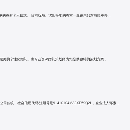
行婚宴和简单的答谢客人仪式。 目前抚顺、沈阳等地的教堂一般说来只对教民举办...
完美的个性化婚礼。由专业资深婚礼策划师为您提供独特的策划方案，...
统一社会信用代码/注册号是91410104MA3XE59Q2L，企业法人郅素...