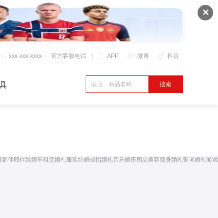
✕
xxx-xxx-xxxx
官方客服电话
APP
微博
抖音
具
摄影
伴郎伴娘
婚车租赁
婚礼服装
结婚戒指
婚礼音乐
婚庆用品
美容瘦身
婚礼誓词
婚礼游戏