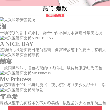
澜
一场特别的新中式婚礼，融合中西不同元素营造出华美之境，有庄严浪漫的西式证婚，也有含蓄深情的中式感恩，从古典到现代，从前世到今生，爱，隽永铭刻。
A NICE DAY
整场婚礼以清爽夏日感为基调，像宫崎骏笔下的夏天，有着大朵大朵像棉花糖似的白云，有蔚蓝蔚蓝的天空和青绿青绿的草地，有着童话世界里干净纯洁的美好，有着日系画风下的治愈感。
囍宴
一款国风韵味，撞色搭配的中式婚礼。以传统胭脂红为底色，黛蓝色花鸟点缀其中，热情的红色和低调的古风书画色相辅相成。
My Princess
灵感来源于90后经典动漫《百变小樱》与《美少女战士》，以柔美梦幻的马卡龙色系为主色调，融合精灵萌宠与星星魔法阵等元素，为遗落凡间的公主搭建一个召唤王子的舞台。
简单爱
灵感来源于几何线条的不对称美感，以温柔的大地色系为主色调，空间上，利用几何线条进行完美切割，配以柔和色系的花艺点缀，构造了一个温馨柔和、清新复古的空间。