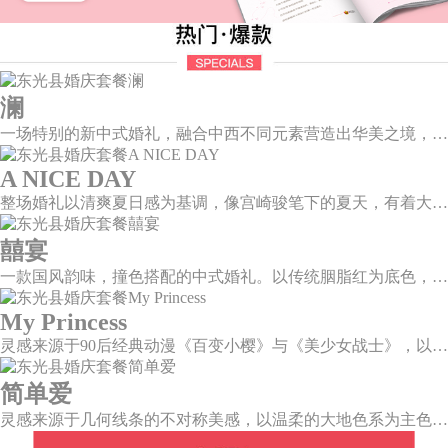
澜
一场特别的新中式婚礼，融合中西不同元素营造出华美之境，有庄严浪漫的西式证婚，也有含蓄深情的中式感恩，从古典到现代，从前世到今生，爱，隽永铭刻。
A NICE DAY
整场婚礼以清爽夏日感为基调，像宫崎骏笔下的夏天，有着大朵大朵像棉花糖似的白云，有蔚蓝蔚蓝的天空和青绿青绿的草地，有着童话世界里干净纯洁的美好，有着日系画风下的治愈感。
囍宴
一款国风韵味，撞色搭配的中式婚礼。以传统胭脂红为底色，黛蓝色花鸟点缀其中，热情的红色和低调的古风书画色相辅相成。
My Princess
灵感来源于90后经典动漫《百变小樱》与《美少女战士》，以柔美梦幻的马卡龙色系为主色调，融合精灵萌宠与星星魔法阵等元素，为遗落凡间的公主搭建一个召唤王子的舞台。
简单爱
灵感来源于几何线条的不对称美感，以温柔的大地色系为主色调，空间上，利用几何线条进行完美切割，配以柔和色系的花艺点缀，构造了一个温馨柔和、清新复古的空间。