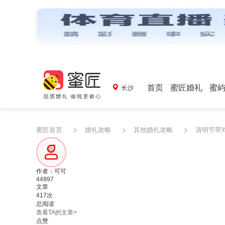
首页
蜜匠婚礼
蜜
长沙
蜜匠首页
婚礼攻略
其他婚礼攻略
清明节带
作者：可可
44997
文章
417次
总阅读
查看TA的文章>
点赞