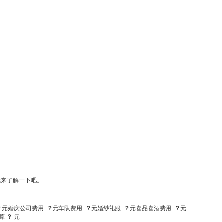
就来了解一下吧。
？
元
婚庆公司费用:
？
元
车队费用:
？
元
婚纱礼服:
？
元
喜品喜酒费用:
？
元
算
？
元