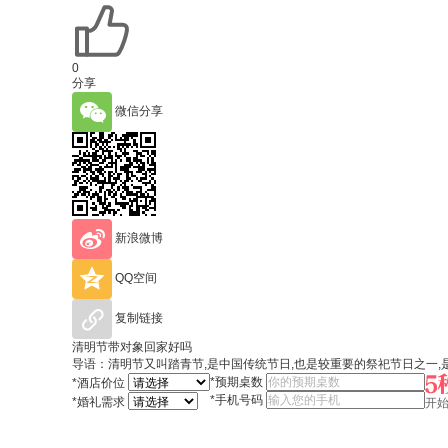
0
分享
微信分享
新浪微博
QQ空间
复制链接
清明节带对象回家好吗
导语：清明节又叫踏青节,是中国传统节日,也是较重要的祭祀节日之一,
*
预期桌数
*
酒店价位
*
手机号码
*
婚礼需求
开