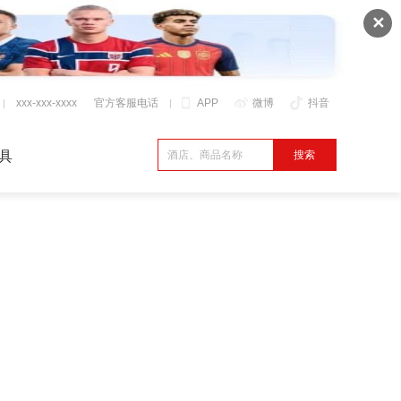
✕
xxx-xxx-xxxx
官方客服电话
APP
微博
抖音
具