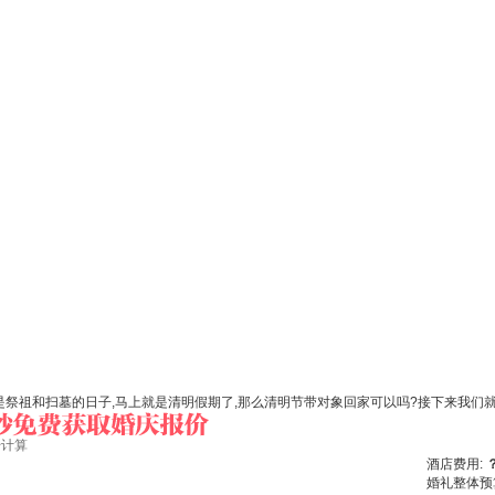
是祭祖和扫墓的日子,马上就是清明假期了,那么清明节带对象回家可以吗?接下来我们
始计算
酒店费用:
婚礼整体预