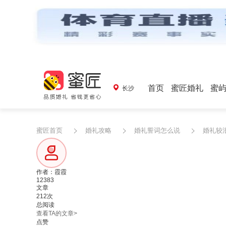
首页
蜜匠婚礼
蜜
长沙
蜜匠首页
婚礼攻略
婚礼誓词怎么说
婚礼较
作者：霞霞
12383
文章
212次
总阅读
查看TA的文章>
点赞