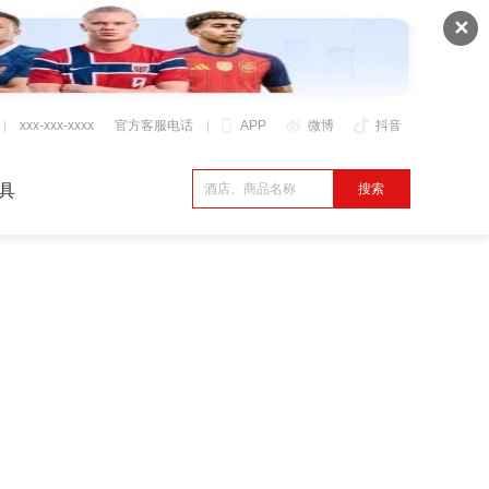
✕
xxx-xxx-xxxx
官方客服电话
APP
微博
抖音
具