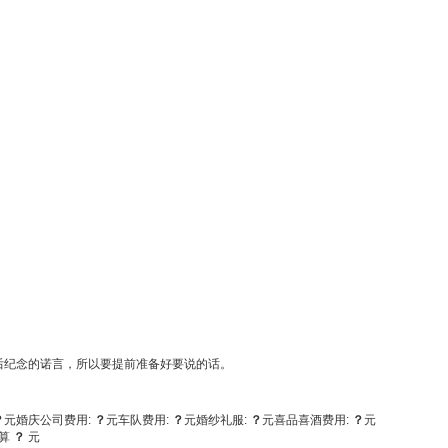
后纪念的诺言，所以要提前准备好要说的话。
？
元
婚庆公司费用:
？
元
车队费用:
？
元
婚纱礼服:
？
元
喜品喜酒费用:
？
元
算
？
元