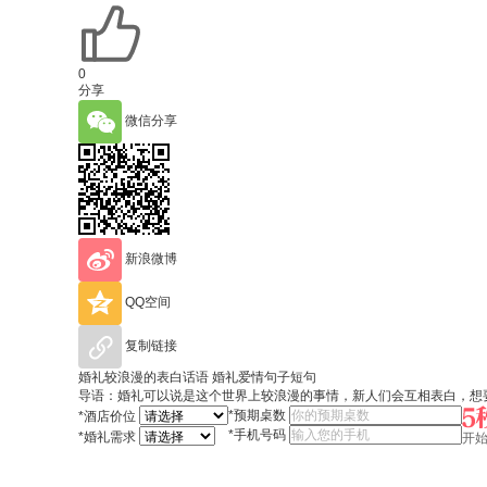
0
分享
微信分享
新浪微博
QQ空间
复制链接
婚礼较浪漫的表白话语 婚礼爱情句子短句
导语：婚礼可以说是这个世界上较浪漫的事情，新人们会互相表白，想
*
预期桌数
*
酒店价位
*
手机号码
*
婚礼需求
开