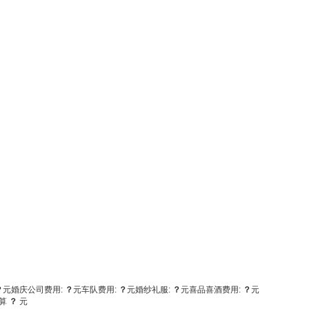
？
元
婚庆公司费用:
？
元
车队费用:
？
元
婚纱礼服:
？
元
喜品喜酒费用:
？
元
算
？
元