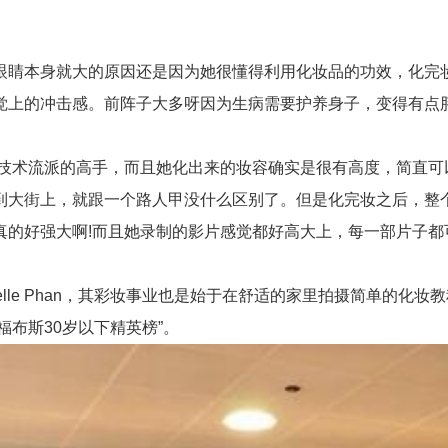
本身就大的原因还是因为她很懂得利用化妆品的功效，化完妆
觉上的冲击感。前阵子大多呀因为生病需要护养身子，变得有点
术流派的高手，而且她化出来的妆容确实是很有高度，简直可以
u出到大街上，就跟一个路人甲没什么区别了。但是化完妆之后，
真的好强大啊!而且她录制的影片感觉都好高大上，每一部片子都
elle Phan，其彩妆事业也是始于在舒适的家里拍摄简单的化
福布斯30岁以下精英榜”。