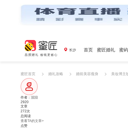
首页
蜜匠婚礼
蜜
长沙
蜜匠首页
婚礼攻略
婚前美容瘦身
美妆博主
作者：汨汨
2920
文章
272次
总阅读
查看TA的文章>
点赞