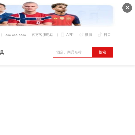
✕
xxx-xxx-xxxx
官方客服电话
APP
微博
抖音
具