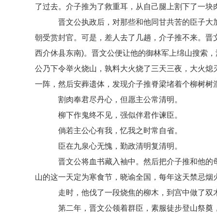
了过去。介子推为了救重耳，从自己腿上割下了一块
晋文公执政后，对那些和他同甘共苦的臣子大加
朝受赏封官。可是，差人去了几趟，介子推不来。晋
西介休县东南)。晋文公便让他的御林军上绵山搜索
公乃下令举火烧山，孰料大火烧了三天三夜，大火熄
一阵，然后安葬遗体，发现介子推脊梁堵着个柳树树
割肉奉君尽丹心，但愿主公常清明。
柳下作鬼终不见，强似伴君作谏臣。
倘若主公心有我，忆我之时常自省。
臣在九泉心无愧，勤政清明复清明。
晋文公将血书藏入袖中。然后把介子推和他的母亲
山的这一天定为寒食节，晓谕全国，每年这天禁忌烟
走时，他伐了一段烧焦的柳木，到宫中做了双木屐
第二年，晋文公领着群臣，素服徒步登山祭奠，