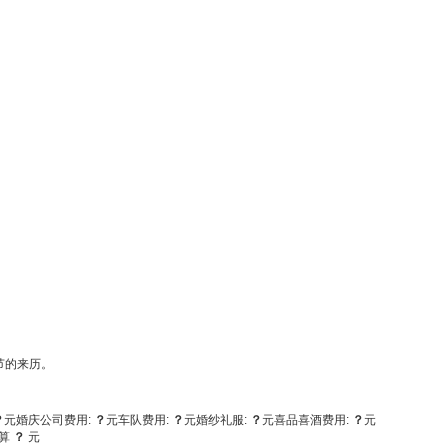
节的来历。
？
元
婚庆公司费用:
？
元
车队费用:
？
元
婚纱礼服:
？
元
喜品喜酒费用:
？
元
算
？
元