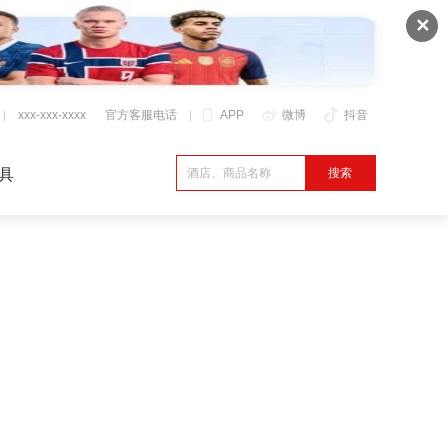
✕
xxx-xxx-xxxx
官方客服电话
APP
微博
抖音
具