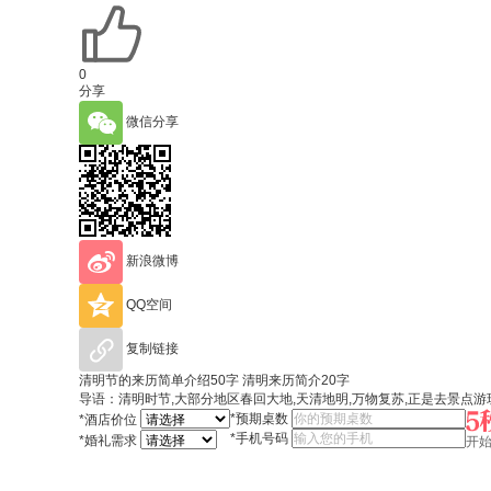
0
分享
微信分享
新浪微博
QQ空间
复制链接
清明节的来历简单介绍50字 清明来历简介20字
导语：清明时节,大部分地区春回大地,天清地明,万物复苏,正是去景点
*
预期桌数
*
酒店价位
*
手机号码
*
婚礼需求
开