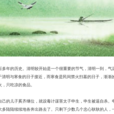
年的历史。清明较开始是一个很重要的节气，清明一到，气温
由于清明与寒食的日子接近，而寒食是民间禁火扫墓的日子，渐
火，只吃凉的食品。
己的儿子奚齐继位，就设毒计谋害太子申生，申生被逼自杀。申
大多陆陆续续地各奔出路去了。只剩下少数几个忠心耿耿的人，