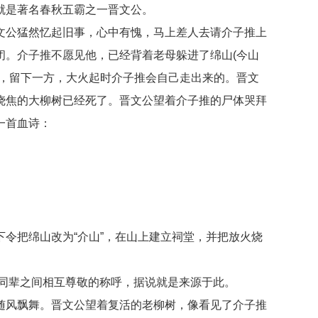
就是著名春秋五霸之一晋文公。
公猛然忆起旧事，心中有愧，马上差人去请介子推上
闭。介子推不愿见他，已经背着老母躲进了绵山(今山
火，留下一方，大火起时介子推会自己走出来的。晋文
烧焦的大柳树已经死了。晋文公望着介子推的尸体哭拜
一首血诗：
把绵山改为“介山”，在山上建立祠堂，并把放火烧
同辈之间相互尊敬的称呼，据说就是来源于此。
风飘舞。晋文公望着复活的老柳树，像看见了介子推