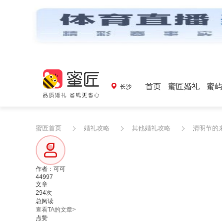
首页
蜜匠婚礼
蜜
长沙
蜜匠首页
婚礼攻略
其他婚礼攻略
清明节的来
作者：可可
44997
文章
294次
总阅读
查看TA的文章>
点赞