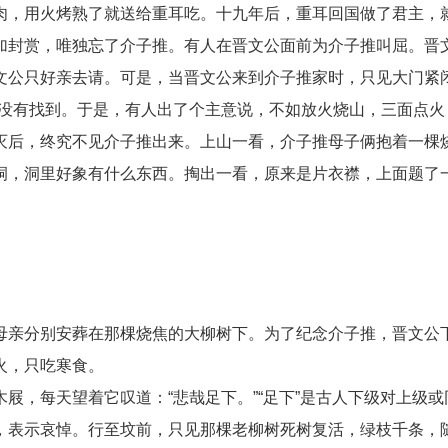
肉，用火烤熟了就送给重耳吃。十九年后，重耳回国做了君主，
封赏，唯独忘了介子推。有人在晋文公面前为介子推叫屈。晋文
文公只好亲去请。可是，当晋文公来到介子推家时，只见大门紧
，没有找到。于是，有人出了个主意说，不如放火烧山，三面点
灭后，终究不见介子推出来。上山一看，介子推母子俩抱着一棵
洞，洞里好象有什么东西。掏出一看，原来是片衣襟，上面题了
分别安葬在那棵烧焦的大柳树下。为了纪念介子推，晋文公下令
火，只吃寒食。
，每天望着它叹道：“悲哉足下。”“足下”是古人下级对上级或
表示哀悼。行至坟前，只见那棵老柳树死树复活，绿枝千条，随