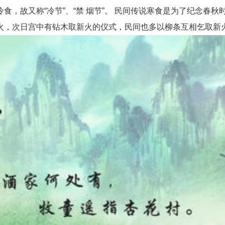
故又称“冷节”、“禁 烟节”。 民间传说寒食是为了纪念春秋
火，次日宫中有钻木取新火的仪式，民间也多以柳条互相乞取新